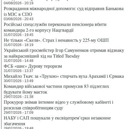
04/08/2026 - 20:19
Розкрадання міжнародної допомоги: суд відправив Банькова
із МЗС в СІЗО
03/08/2026 - 20:43
Російські спецслужби переконали пенсіонера вбити
командира 2-го корпусу Нацгвардії
31/07/2026 - 19:45
Не тільки «Скеля». Страх і ненависть у 225-му ОШП
31/07/2026 - 18:19
Український гросмейстер Ігор Самуненков отримав відзнаку
за найкрасивіший хід на Titled Tuesday
31/07/2026 - 14:48
ФСБ «шиє» Дурову тероризм
31/07/2026 - 13:37
Михайло Ткач: за «Трухою» стирчать вуха Арахамії і Єрмака
30/07/2026 - 13:49
Командир військової частини примусив 83 підлеглих
будувати йому маєток
29/07/2026 - 21:38
Прокурор знімав інтимне відео у службовому кабінеті і
розсилав співробітницям суду
29/07/2026 - 17:09
НАБУ і САП пошукали у ексвіцепрем’єрки незаконне
збагачення
28/07/2026 - 19:48