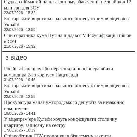
Суддя, спійманий на незаконному збагаченні, не знайшов 12
млн грн для ЗСУ
23/07/2026 - 15:32
Болгарський воротила грального бізнесу отримав ліцензії в
Україні
22/07/2026 - 12:59
Син соратника кума Путіна піддався VIP-бусифікації і пішов
в СЗЧ
21/07/2026 - 15:32
з відео
Російські спецслужби переконали пенсіонера вбити
командира 2-го корпусу Нацгвардії
31/07/2026 - 19:45
Болгарський воротила грального бізнесу отримав ліцензії в
Україні
22/07/2026 - 12:59
Прокуратура мацає ужгородського депутата за незаконно
накопичене
19/06/2026 - 14:41
У віцепрем’єра Кулеби хочуть конфіскувати столичну
квартиру, записану на сестру
17/06/2026 - 18:19
Співробітник СБУ пропонував бізнесмену закрити