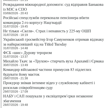
Розкрадання міжнародної допомоги: суд відправив Банькова
із МЗС в СІЗО
03/08/2026 - 20:43
Російські спецслужби переконали пенсіонера вбити
командира 2-го корпусу Нацгвардії
31/07/2026 - 19:45
Не тільки «Скеля». Страх і ненависть у 225-му ОШП
31/07/2026 - 18:19
Український гросмейстер Ігор Самуненков отримав відзнаку
за найкрасивіший хід на Titled Tuesday
31/07/2026 - 14:48
ФСБ «шиє» Дурову тероризм
31/07/2026 - 13:37
Михайло Ткач: за «Трухою» стирчать вуха Арахамії і Єрмака
30/07/2026 - 13:49
Командир військової частини примусив 83 підлеглих
будувати йому маєток
29/07/2026 - 21:38
Прокурор знімав інтимне відео у службовому кабінеті і
розсилав співробітницям суду
29/07/2026 - 17:09
НАБУ і САП пошукали у ексвіцепрем’єрки незаконне
збагачення
28/07/2026 - 19:48