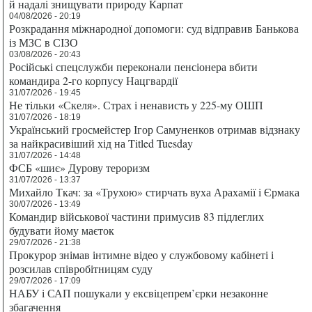
й надалі знищувати природу Карпат
04/08/2026 - 20:19
Розкрадання міжнародної допомоги: суд відправив Банькова
із МЗС в СІЗО
03/08/2026 - 20:43
Російські спецслужби переконали пенсіонера вбити
командира 2-го корпусу Нацгвардії
31/07/2026 - 19:45
Не тільки «Скеля». Страх і ненависть у 225-му ОШП
31/07/2026 - 18:19
Український гросмейстер Ігор Самуненков отримав відзнаку
за найкрасивіший хід на Titled Tuesday
31/07/2026 - 14:48
ФСБ «шиє» Дурову тероризм
31/07/2026 - 13:37
Михайло Ткач: за «Трухою» стирчать вуха Арахамії і Єрмака
30/07/2026 - 13:49
Командир військової частини примусив 83 підлеглих
будувати йому маєток
29/07/2026 - 21:38
Прокурор знімав інтимне відео у службовому кабінеті і
розсилав співробітницям суду
29/07/2026 - 17:09
НАБУ і САП пошукали у ексвіцепрем’єрки незаконне
збагачення