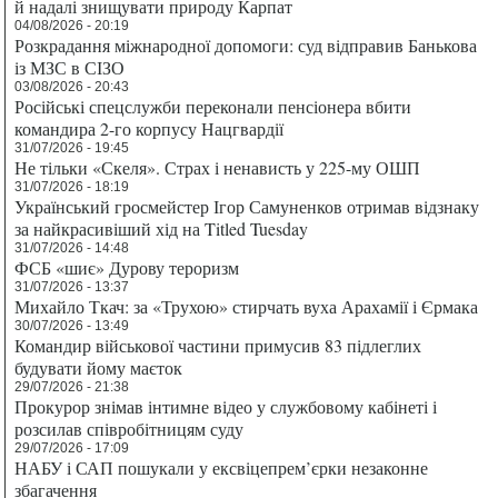
й надалі знищувати природу Карпат
04/08/2026 - 20:19
Розкрадання міжнародної допомоги: суд відправив Банькова
із МЗС в СІЗО
03/08/2026 - 20:43
Російські спецслужби переконали пенсіонера вбити
командира 2-го корпусу Нацгвардії
31/07/2026 - 19:45
Не тільки «Скеля». Страх і ненависть у 225-му ОШП
31/07/2026 - 18:19
Український гросмейстер Ігор Самуненков отримав відзнаку
за найкрасивіший хід на Titled Tuesday
31/07/2026 - 14:48
ФСБ «шиє» Дурову тероризм
31/07/2026 - 13:37
Михайло Ткач: за «Трухою» стирчать вуха Арахамії і Єрмака
30/07/2026 - 13:49
Командир військової частини примусив 83 підлеглих
будувати йому маєток
29/07/2026 - 21:38
Прокурор знімав інтимне відео у службовому кабінеті і
розсилав співробітницям суду
29/07/2026 - 17:09
НАБУ і САП пошукали у ексвіцепрем’єрки незаконне
збагачення