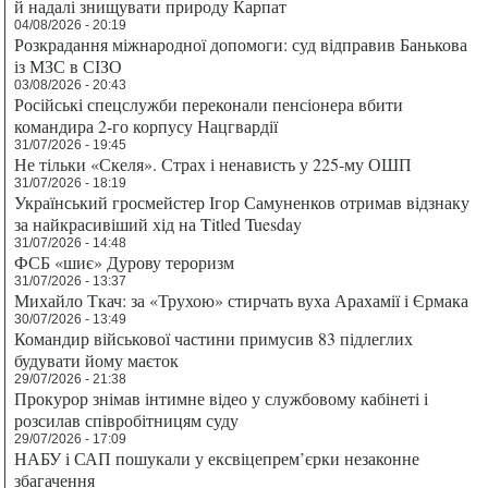
й надалі знищувати природу Карпат
04/08/2026 - 20:19
Розкрадання міжнародної допомоги: суд відправив Банькова
із МЗС в СІЗО
03/08/2026 - 20:43
Російські спецслужби переконали пенсіонера вбити
командира 2-го корпусу Нацгвардії
31/07/2026 - 19:45
Не тільки «Скеля». Страх і ненависть у 225-му ОШП
31/07/2026 - 18:19
Український гросмейстер Ігор Самуненков отримав відзнаку
за найкрасивіший хід на Titled Tuesday
31/07/2026 - 14:48
ФСБ «шиє» Дурову тероризм
31/07/2026 - 13:37
Михайло Ткач: за «Трухою» стирчать вуха Арахамії і Єрмака
30/07/2026 - 13:49
Командир військової частини примусив 83 підлеглих
будувати йому маєток
29/07/2026 - 21:38
Прокурор знімав інтимне відео у службовому кабінеті і
розсилав співробітницям суду
29/07/2026 - 17:09
НАБУ і САП пошукали у ексвіцепрем’єрки незаконне
збагачення