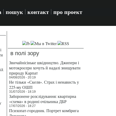
а
пошук
контакт
про проект
і
в полі зору
ти
Звичайнісіньке шкідництво. Джипери і
мотокросери хочуть й надалі знищувати
уд
природу Карпат
04/08/2026 - 20:19
Не тільки «Скеля». Страх і ненависть у
225-му ОШП
31/07/2026 - 18:19
Заборонене розслідування: квартирна
«схема» в родині очільника ДБР
у
17/07/2026 - 18:27
Психопат-городник. Портрет комбрига
Лучанова