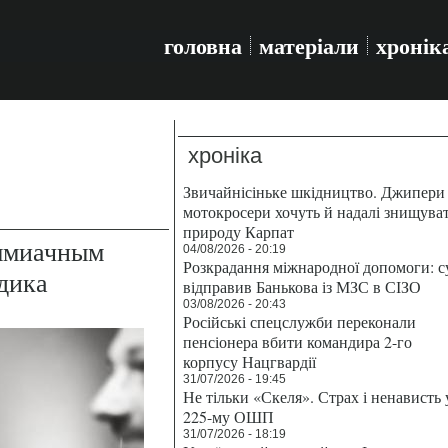
головна
матеріали
хронік
хроніка
Звичайнісіньке шкідництво. Джипери 
мотокросери хочуть й надалі знищува
природу Карпат
аммиачным
04/08/2026 - 20:19
Розкрадання міжнародної допомоги: с
дика
відправив Банькова із МЗС в СІЗО
03/08/2026 - 20:43
Російські спецслужби переконали
пенсіонера вбити командира 2-го
корпусу Нацгвардії
31/07/2026 - 19:45
Не тільки «Скеля». Страх і ненависть 
225-му ОШП
31/07/2026 - 18:19