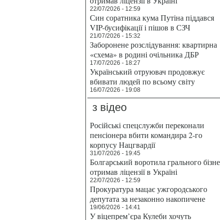
отримав ліцензії в Україні
22/07/2026 - 12:59
Син соратника кума Путіна піддався
VIP-бусифікації і пішов в СЗЧ
21/07/2026 - 15:32
Заборонене розслідування: квартирна
«схема» в родині очільника ДБР
17/07/2026 - 18:27
Український отруювач продовжує
вбивати людей по всьому світу
16/07/2026 - 19:08
з відео
Російські спецслужби переконали
пенсіонера вбити командира 2-го
корпусу Нацгвардії
31/07/2026 - 19:45
Болгарський воротила грального бізн
отримав ліцензії в Україні
22/07/2026 - 12:59
Прокуратура мацає ужгородського
депутата за незаконно накопичене
19/06/2026 - 14:41
У віцепрем’єра Кулеби хочуть