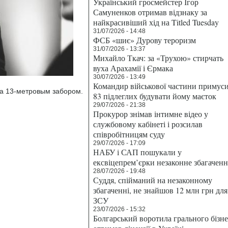
Український гросмейстер Ігор
Самуненков отримав відзнаку за
найкрасивіший хід на Titled Tuesday
31/07/2026 - 14:48
ФСБ «шиє» Дурову тероризм
31/07/2026 - 13:37
Михайло Ткач: за «Трухою» стирчать
вуха Арахамії і Єрмака
30/07/2026 - 13:49
Командир військової частини примус
за 13-метровым забором.
83 підлеглих будувати йому маєток
29/07/2026 - 21:38
Прокурор знімав інтимне відео у
службовому кабінеті і розсилав
співробітницям суду
29/07/2026 - 17:09
НАБУ і САП пошукали у
ексвіцепрем’єрки незаконне збагаченн
28/07/2026 - 19:48
Суддя, спійманий на незаконному
збагаченні, не знайшов 12 млн грн для
ЗСУ
23/07/2026 - 15:32
Болгарський воротила грального бізн