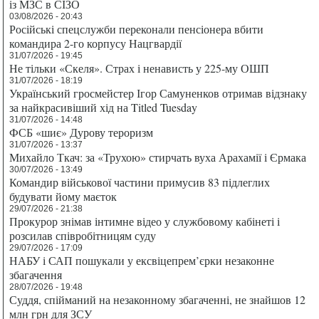
із МЗС в СІЗО
03/08/2026 - 20:43
Російські спецслужби переконали пенсіонера вбити
командира 2-го корпусу Нацгвардії
31/07/2026 - 19:45
Не тільки «Скеля». Страх і ненависть у 225-му ОШП
31/07/2026 - 18:19
Український гросмейстер Ігор Самуненков отримав відзнаку
за найкрасивіший хід на Titled Tuesday
31/07/2026 - 14:48
ФСБ «шиє» Дурову тероризм
31/07/2026 - 13:37
Михайло Ткач: за «Трухою» стирчать вуха Арахамії і Єрмака
30/07/2026 - 13:49
Командир військової частини примусив 83 підлеглих
будувати йому маєток
29/07/2026 - 21:38
Прокурор знімав інтимне відео у службовому кабінеті і
розсилав співробітницям суду
29/07/2026 - 17:09
НАБУ і САП пошукали у ексвіцепрем’єрки незаконне
збагачення
28/07/2026 - 19:48
Суддя, спійманий на незаконному збагаченні, не знайшов 12
млн грн для ЗСУ