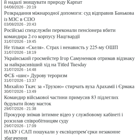
й надалі знищувати природу Карпат
04/08/2026 - 20:19
Розкрадання міжнародної допомоги: суд відправив Банькова
із МЗС в СІЗО
03/08/2026 - 20:43
Російські спецслужби переконали пенсіонера вбити
командира 2-го корпусу Нацгвардії
31/07/2026 - 19:45
Не тільки «Скеля». Страх і ненависть у 225-му ОШП
31/07/2026 - 18:19
Український гросмейстер Ігор Самуненков отримав відзнаку
за найкрасивіший хід на Titled Tuesday
31/07/2026 - 14:48
ФСБ «шиє» Дурову тероризм
31/07/2026 - 13:37
Михайло Ткач: за «Трухою» стирчать вуха Арахамії і Єрмака
30/07/2026 - 13:49
Командир військової частини примусив 83 підлеглих
будувати йому маєток
29/07/2026 - 21:38
Прокурор знімав інтимне відео у службовому кабінеті і
розсилав співробітницям суду
29/07/2026 - 17:09
НАБУ і САП пошукали у ексвіцепрем’єрки незаконне
збагачення