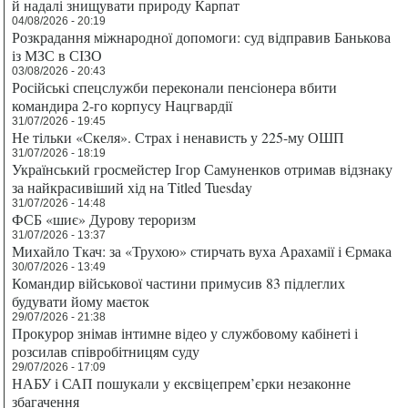
й надалі знищувати природу Карпат
04/08/2026 - 20:19
Розкрадання міжнародної допомоги: суд відправив Банькова
із МЗС в СІЗО
03/08/2026 - 20:43
Російські спецслужби переконали пенсіонера вбити
командира 2-го корпусу Нацгвардії
31/07/2026 - 19:45
Не тільки «Скеля». Страх і ненависть у 225-му ОШП
31/07/2026 - 18:19
Український гросмейстер Ігор Самуненков отримав відзнаку
за найкрасивіший хід на Titled Tuesday
31/07/2026 - 14:48
ФСБ «шиє» Дурову тероризм
31/07/2026 - 13:37
Михайло Ткач: за «Трухою» стирчать вуха Арахамії і Єрмака
30/07/2026 - 13:49
Командир військової частини примусив 83 підлеглих
будувати йому маєток
29/07/2026 - 21:38
Прокурор знімав інтимне відео у службовому кабінеті і
розсилав співробітницям суду
29/07/2026 - 17:09
НАБУ і САП пошукали у ексвіцепрем’єрки незаконне
збагачення