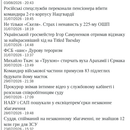
03/08/2026 - 20:43
Російські спецслужби переконали пенсіонера вбити
командира 2-го корпусу Нацгвардії
31/07/2026 - 19:45
Не тільки «Скеля». Страх і ненависть у 225-му ОШП
31/07/2026 - 18:19
Український гросмейстер Ігор Самуненков отримав відзнаку
за найкрасивіший хід на Titled Tuesday
31/07/2026 - 14:48
ФСБ «шиє» Дурову тероризм
31/07/2026 - 13:37
Михайло Ткач: за «Трухою» стирчать вуха Арахамії і Єрмака
30/07/2026 - 13:49
Командир військової частини примусив 83 підлеглих
будувати йому маєток
29/07/2026 - 21:38
Прокурор знімав інтимне відео у службовому кабінеті і
розсилав співробітницям суду
29/07/2026 - 17:09
НАБУ і САП пошукали у ексвіцепрем’єрки незаконне
збагачення
28/07/2026 - 19:48
Суддя, спійманий на незаконному збагаченні, не знайшов 12
млн грн для ЗСУ
23/07/2026 - 15:32