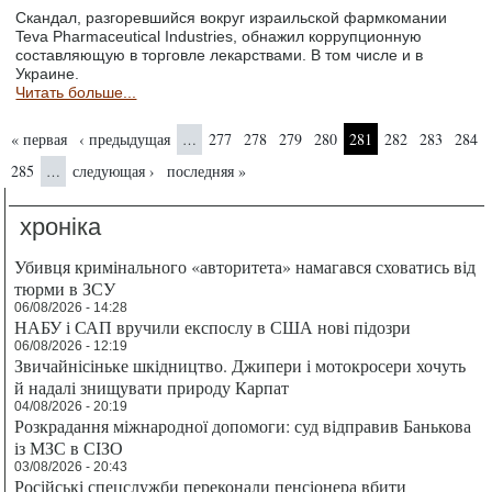
Скандал, разгоревшийся вокруг израильской фармкомании
Teva Pharmaceutical Industries, обнажил коррупционную
составляющую в торговле лекарствами. В том числе и в
Украине.
Читать больше...
Страницы
« первая
‹ предыдущая
277
278
279
280
281
282
283
284
…
285
следующая ›
последняя »
…
хроніка
Убивця кримінального «авторитета» намагався сховатись від
тюрми в ЗСУ
06/08/2026 - 14:28
НАБУ і САП вручили експослу в США нові підозри
06/08/2026 - 12:19
Звичайнісіньке шкідництво. Джипери і мотокросери хочуть
й надалі знищувати природу Карпат
04/08/2026 - 20:19
Розкрадання міжнародної допомоги: суд відправив Банькова
із МЗС в СІЗО
03/08/2026 - 20:43
Російські спецслужби переконали пенсіонера вбити