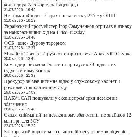
командира 2-го корпусу Нацгвардії
31/07/2026 - 19:45
Не тільки «Скеля». Страх і ненависть у 225-му ОШП
31/07/2026 - 18:19
Український гросмейстер Ігор Самуненков отримав відзнаку
за найкрасивіший хід на Titled Tuesday
31/07/2026 - 14:48
ФСБ «шиє» Дурову тероризм
31/07/2026 - 13:37
Михайло Ткач: за «Трухою» стирчать вуха Арахамії і Єрмака
30/07/2026 - 13:49
Командир військової частини примусив 83 підлеглих
будувати йому маєток
29/07/2026 - 21:38
Прокурор знімав інтимне відео у службовому кабінеті і
розсилав співробітницям суду
29/07/2026 - 17:09
НАБУ і САП пошукали у ексвіцепрем’єрки незаконне
збагачення
28/07/2026 - 19:48
Суддя, спійманий на незаконному збагаченні, не знайшов 12
млн грн для ЗСУ
23/07/2026 - 15:32
Болгарський воротила грального бізнесу отримав ліцензії в