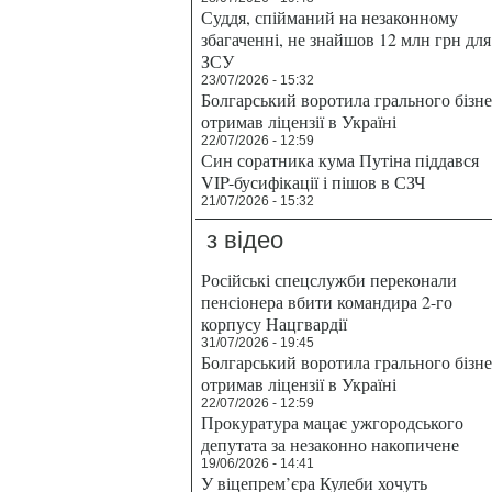
Суддя, спійманий на незаконному
збагаченні, не знайшов 12 млн грн для
ЗСУ
23/07/2026 - 15:32
Болгарський воротила грального бізн
отримав ліцензії в Україні
22/07/2026 - 12:59
Син соратника кума Путіна піддався
VIP-бусифікації і пішов в СЗЧ
21/07/2026 - 15:32
з відео
Російські спецслужби переконали
пенсіонера вбити командира 2-го
корпусу Нацгвардії
31/07/2026 - 19:45
Болгарський воротила грального бізн
отримав ліцензії в Україні
22/07/2026 - 12:59
Прокуратура мацає ужгородського
депутата за незаконно накопичене
19/06/2026 - 14:41
У віцепрем’єра Кулеби хочуть