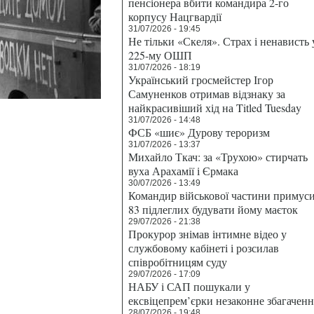
пенсіонера вбити командира 2-го
корпусу Нацгвардії
31/07/2026 - 19:45
Не тільки «Скеля». Страх і ненависть 
225-му ОШП
31/07/2026 - 18:19
Український гросмейстер Ігор
Самуненков отримав відзнаку за
найкрасивіший хід на Titled Tuesday
31/07/2026 - 14:48
ФСБ «шиє» Дурову тероризм
31/07/2026 - 13:37
Михайло Ткач: за «Трухою» стирчать
вуха Арахамії і Єрмака
30/07/2026 - 13:49
Командир військової частини примус
83 підлеглих будувати йому маєток
29/07/2026 - 21:38
Прокурор знімав інтимне відео у
службовому кабінеті і розсилав
співробітницям суду
29/07/2026 - 17:09
НАБУ і САП пошукали у
ексвіцепрем’єрки незаконне збагаченн
28/07/2026 - 19:48