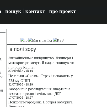
а
пошук
контакт
про проект
в полі зору
Звичайнісіньке шкідництво. Джипери і
А
мотокросери хочуть й надалі знищувати
природу Карпат
і
04/08/2026 - 20:19
Не тільки «Скеля». Страх і ненависть у
ти
225-му ОШП
31/07/2026 - 18:19
Заборонене розслідування: квартирна
уд
«схема» в родині очільника ДБР
17/07/2026 - 18:27
Психопат-городник. Портрет комбрига
Лучанова