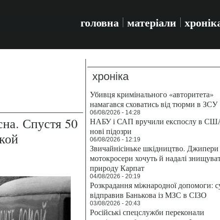
головна
матеріали
хронік
хроніка
Убивця кримінального «авторитета»
намагався сховатись від тюрми в ЗСУ
06/08/2026 - 14:28
на. Спустя 50
НАБУ і САП вручили експослу в СШ
нові підозри
ской
06/08/2026 - 12:19
Звичайнісіньке шкідництво. Джипери 
мотокросери хочуть й надалі знищува
природу Карпат
04/08/2026 - 20:19
Розкрадання міжнародної допомоги: с
відправив Банькова із МЗС в СІЗО
03/08/2026 - 20:43
Російські спецслужби переконали