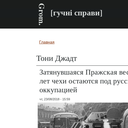
Grom.
[гучні справи]
Главная
Вы здесь
Тони Джадт
Затянувшаяся Пражская вес
лет чехи остаются под рус
оккупацией
чт, 23/08/2018 - 15:59