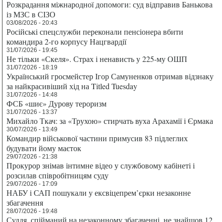
Розкрадання міжнародної допомоги: суд відправив Банькова
із МЗС в СІЗО
03/08/2026 - 20:43
Російські спецслужби переконали пенсіонера вбити
командира 2-го корпусу Нацгвардії
31/07/2026 - 19:45
Не тільки «Скеля». Страх і ненависть у 225-му ОШП
31/07/2026 - 18:19
Український гросмейстер Ігор Самуненков отримав відзнаку
за найкрасивіший хід на Titled Tuesday
31/07/2026 - 14:48
ФСБ «шиє» Дурову тероризм
31/07/2026 - 13:37
Михайло Ткач: за «Трухою» стирчать вуха Арахамії і Єрмака
30/07/2026 - 13:49
Командир військової частини примусив 83 підлеглих
будувати йому маєток
29/07/2026 - 21:38
Прокурор знімав інтимне відео у службовому кабінеті і
розсилав співробітницям суду
29/07/2026 - 17:09
НАБУ і САП пошукали у ексвіцепрем’єрки незаконне
збагачення
28/07/2026 - 19:48
Суддя, спійманий на незаконному збагаченні, не знайшов 12