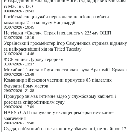
Розкрадання міжнародної допомоги: суд відправив Банькова
із МЗС в СІЗО
03/08/2026 - 20:43
Російські спецслужби переконали пенсіонера вбити
командира 2-го корпусу Нацгвардії
31/07/2026 - 19:45
Не тільки «Скеля». Страх і ненависть у 225-му ОШП
31/07/2026 - 18:19
Український гросмейстер Ігор Самуненков отримав відзнаку
за найкрасивіший хід на Titled Tuesday
31/07/2026 - 14:48
ФСБ «шиє» Дурову тероризм
31/07/2026 - 13:37
Михайло Ткач: за «Трухою» стирчать вуха Арахамії і Єрмака
30/07/2026 - 13:49
Командир військової частини примусив 83 підлеглих
будувати йому маєток
29/07/2026 - 21:38
Прокурор знімав інтимне відео у службовому кабінеті і
розсилав співробітницям суду
29/07/2026 - 17:09
НАБУ і САП пошукали у ексвіцепрем’єрки незаконне
збагачення
28/07/2026 - 19:48
Суддя, спійманий на незаконному збагаченні, не знайшов 12