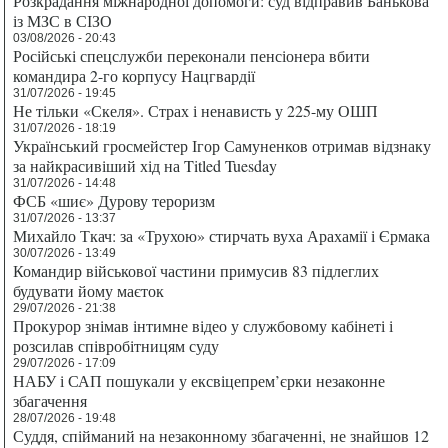
Розкрадання міжнародної допомоги: суд відправив Банькова
із МЗС в СІЗО
03/08/2026 - 20:43
Російські спецслужби переконали пенсіонера вбити
командира 2-го корпусу Нацгвардії
31/07/2026 - 19:45
Не тільки «Скеля». Страх і ненависть у 225-му ОШП
31/07/2026 - 18:19
Український гросмейстер Ігор Самуненков отримав відзнаку
за найкрасивіший хід на Titled Tuesday
31/07/2026 - 14:48
ФСБ «шиє» Дурову тероризм
31/07/2026 - 13:37
Михайло Ткач: за «Трухою» стирчать вуха Арахамії і Єрмака
30/07/2026 - 13:49
Командир військової частини примусив 83 підлеглих
будувати йому маєток
29/07/2026 - 21:38
Прокурор знімав інтимне відео у службовому кабінеті і
розсилав співробітницям суду
29/07/2026 - 17:09
НАБУ і САП пошукали у ексвіцепрем’єрки незаконне
збагачення
28/07/2026 - 19:48
Суддя, спійманий на незаконному збагаченні, не знайшов 12