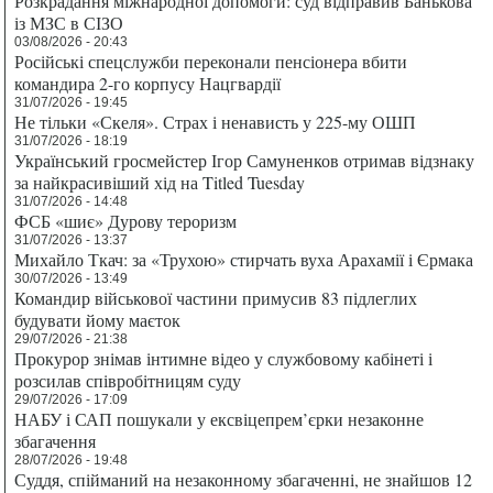
Розкрадання міжнародної допомоги: суд відправив Банькова
із МЗС в СІЗО
03/08/2026 - 20:43
Російські спецслужби переконали пенсіонера вбити
командира 2-го корпусу Нацгвардії
31/07/2026 - 19:45
Не тільки «Скеля». Страх і ненависть у 225-му ОШП
31/07/2026 - 18:19
Український гросмейстер Ігор Самуненков отримав відзнаку
за найкрасивіший хід на Titled Tuesday
31/07/2026 - 14:48
ФСБ «шиє» Дурову тероризм
31/07/2026 - 13:37
Михайло Ткач: за «Трухою» стирчать вуха Арахамії і Єрмака
30/07/2026 - 13:49
Командир військової частини примусив 83 підлеглих
будувати йому маєток
29/07/2026 - 21:38
Прокурор знімав інтимне відео у службовому кабінеті і
розсилав співробітницям суду
29/07/2026 - 17:09
НАБУ і САП пошукали у ексвіцепрем’єрки незаконне
збагачення
28/07/2026 - 19:48
Суддя, спійманий на незаконному збагаченні, не знайшов 12