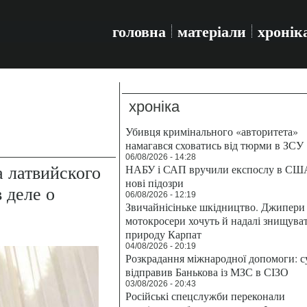
головна
матеріали
хронік
хроніка
Убивця кримінального «авторитета»
намагався сховатись від тюрми в ЗСУ
06/08/2026 - 14:28
а латвийского
НАБУ і САП вручили експослу в СШ
нові підозри
 деле о
06/08/2026 - 12:19
Звичайнісіньке шкідництво. Джипери 
мотокросери хочуть й надалі знищува
природу Карпат
04/08/2026 - 20:19
Розкрадання міжнародної допомоги: с
відправив Банькова із МЗС в СІЗО
03/08/2026 - 20:43
Російські спецслужби переконали