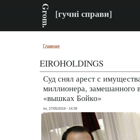
Grom.
[гучні справи]
Главная
Вы здесь
EIROHOLDINGS
Суд снял арест с имуществ
миллионера, замешанного в
«вышках Бойко»
пн, 27/05/2019 - 14:39