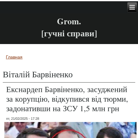
Grom.
[гучні справи]
Главная
Вы здесь
Віталій Барвіненко
Екснардеп Барвіненко, засуджений
за корупцію, відкупився від тюрми,
задонативши на ЗСУ 1,5 млн грн
пт, 21/02/2025 - 17:28