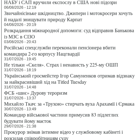
НАБУ і САП вручили експослу в США нові підозри
06/08/2026 - 12:19
Звичайнісіньке шкідництво. Джипери і мотокросери хочуть
й надалі знищувати природу Карпат
04/08/2026 - 20:19
Розкрадання міжнародної допомоги: суд відправив Банькова
із МЗС в СІЗО
03/08/2026 - 20:43
Російські спецслужби переконали пенсіонера вбити
командира 2-го корпусу Нацгвардії
31/07/2026 - 19:45
Не тільки «Скеля». Страх і ненависть у 225-му ОШП
31/07/2026 - 18:19
Український гросмейстер Ігор Самуненков отримав відзнаку
за найкрасивіший хід на Titled Tuesday
31/07/2026 - 14:48
ФСБ «шиє» Дурову тероризм
31/07/2026 - 13:37
Михайло Ткач: за «Трухою» стирчать вуха Арахамії і Єрмака
30/07/2026 - 13:49
Командир військової частини примусив 83 підлеглих
будувати йому маєток
29/07/2026 - 21:38
Прокурор знімав інтимне відео у службовому кабінеті і
розсилав співробітницям суду