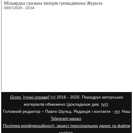
Мільярдна гральна імперія громадянина Журила
09/07/2026 - 18:04
Grom.
[гучні справи]
(с) 2016 - 2026. Передрук авторських
матеріалів обмежено (докладніше див.
тут
).
Головний редактор – Павло Шульц. Редакція і контакти -
тут
. Наш
Telegram-канал
.
Політика конфіденційності, захист персональних даних та файли
cookies
.