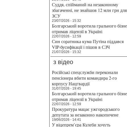
Суддя, спійманий на незаконному
збагаченні, не знайшов 12 млн грн для
ЗСУ
23/07/2026 - 15:32
Болгарський воротила грального бізн
отримав ліцензії в Україні
22/07/2026 - 12:59
Син соратника кума Путіна піддався
VIP-бусифікації і пішов в СЗЧ
21/07/2026 - 15:32
з відео
Російські спецслужби переконали
пенсіонера вбити командира 2-го
корпусу Нацгвардії
31/07/2026 - 19:45
Болгарський воротила грального бізн
отримав ліцензії в Україні
22/07/2026 - 12:59
Прокуратура мацає ужгородського
депутата за незаконно накопичене
19/06/2026 - 14:41
У віцепрем’єра Кулеби хочуть