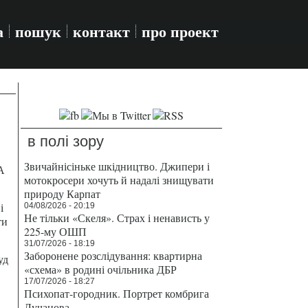
а
пошук
контакт
про проект
в полі зору
Звичайнісіньке шкідництво. Джипери і
А
мотокросери хочуть й надалі знищувати
природу Карпат
і
04/08/2026 - 20:19
Не тільки «Скеля». Страх і ненависть у
ти
225-му ОШП
31/07/2026 - 18:19
Заборонене розслідування: квартирна
уд
«схема» в родині очільника ДБР
17/07/2026 - 18:27
Психопат-городник. Портрет комбрига
Лучанова