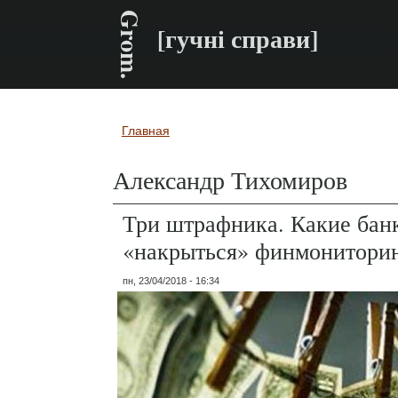
Grom.
[гучні справи]
Главная
Вы здесь
Александр Тихомиров
Три штрафника. Какие бан
«накрыться» финмонитори
пн, 23/04/2018 - 16:34