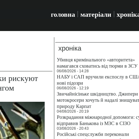
головна
матеріали
хронік
хроніка
Убивця кримінального «авторитета»
намагався сховатись від тюрми в ЗСУ
06/08/2026 - 14:28
ки рискуют
НАБУ і САП вручили експослу в СШ
нові підозри
нгом
06/08/2026 - 12:19
Звичайнісіньке шкідництво. Джипери 
мотокросери хочуть й надалі знищува
природу Карпат
04/08/2026 - 20:19
Розкрадання міжнародної допомоги: с
відправив Банькова із МЗС в СІЗО
03/08/2026 - 20:43
Російські спецслужби переконали