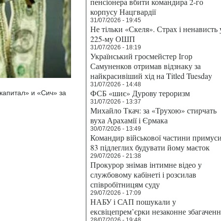
пенсіонера вбити командира 2-го
корпусу Нацгвардії
31/07/2026 - 19:45
Не тільки «Скеля». Страх і ненависть 
225-му ОШП
31/07/2026 - 18:19
Український гросмейстер Ігор
Самуненков отримав відзнаку за
найкрасивіший хід на Titled Tuesday
31/07/2026 - 14:48
ФСБ «шиє» Дурову тероризм
капитал» и «Сич» за
31/07/2026 - 13:37
Михайло Ткач: за «Трухою» стирчать
вуха Арахамії і Єрмака
30/07/2026 - 13:49
Командир військової частини примус
83 підлеглих будувати йому маєток
29/07/2026 - 21:38
Прокурор знімав інтимне відео у
службовому кабінеті і розсилав
співробітницям суду
29/07/2026 - 17:09
НАБУ і САП пошукали у
ексвіцепрем’єрки незаконне збагаченн
28/07/2026 - 19:48