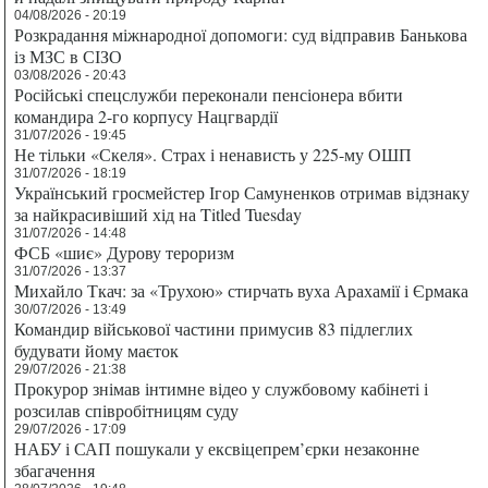
04/08/2026 - 20:19
Розкрадання міжнародної допомоги: суд відправив Банькова
із МЗС в СІЗО
03/08/2026 - 20:43
Російські спецслужби переконали пенсіонера вбити
командира 2-го корпусу Нацгвардії
31/07/2026 - 19:45
Не тільки «Скеля». Страх і ненависть у 225-му ОШП
31/07/2026 - 18:19
Український гросмейстер Ігор Самуненков отримав відзнаку
за найкрасивіший хід на Titled Tuesday
31/07/2026 - 14:48
ФСБ «шиє» Дурову тероризм
31/07/2026 - 13:37
Михайло Ткач: за «Трухою» стирчать вуха Арахамії і Єрмака
30/07/2026 - 13:49
Командир військової частини примусив 83 підлеглих
будувати йому маєток
29/07/2026 - 21:38
Прокурор знімав інтимне відео у службовому кабінеті і
розсилав співробітницям суду
29/07/2026 - 17:09
НАБУ і САП пошукали у ексвіцепрем’єрки незаконне
збагачення