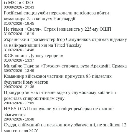
із МЗС в СІЗО
03/08/2026 - 20:43
Російські спецслужби переконали пенсіонера вбити
командира 2-го корпусу Нацгвардії
31/07/2026 - 19:45
Не тільки «Скеля». Страх і ненависть у 225-му ОШП
31/07/2026 - 18:19
Український гросмейстер Ігор Самуненков отримав відзнаку
за найкрасивіший хід на Titled Tuesday
31/07/2026 - 14:48
ФСБ «шиє» Дурову тероризм
31/07/2026 - 13:37
Михайло Ткач: за «Трухою» стирчать вуха Арахамії і Єрмака
30/07/2026 - 13:49
Командир військової частини примусив 83 підлеглих
будувати йому маєток
29/07/2026 - 21:38
Прокурор знімав інтимне відео у службовому кабінеті і
розсилав співробітницям суду
29/07/2026 - 17:09
НАБУ і САП пошукали у ексвіцепрем’єрки незаконне
збагачення
28/07/2026 - 19:48
Суддя, спійманий на незаконному збагаченні, не знайшов 12
млн грн для ЗСУ