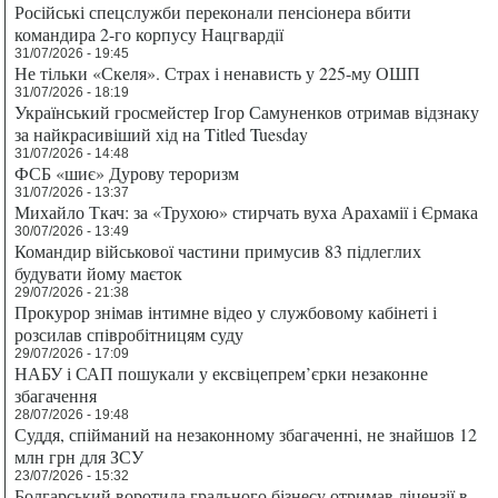
Російські спецслужби переконали пенсіонера вбити
командира 2-го корпусу Нацгвардії
31/07/2026 - 19:45
Не тільки «Скеля». Страх і ненависть у 225-му ОШП
31/07/2026 - 18:19
Український гросмейстер Ігор Самуненков отримав відзнаку
за найкрасивіший хід на Titled Tuesday
31/07/2026 - 14:48
ФСБ «шиє» Дурову тероризм
31/07/2026 - 13:37
Михайло Ткач: за «Трухою» стирчать вуха Арахамії і Єрмака
30/07/2026 - 13:49
Командир військової частини примусив 83 підлеглих
будувати йому маєток
29/07/2026 - 21:38
Прокурор знімав інтимне відео у службовому кабінеті і
розсилав співробітницям суду
29/07/2026 - 17:09
НАБУ і САП пошукали у ексвіцепрем’єрки незаконне
збагачення
28/07/2026 - 19:48
Суддя, спійманий на незаконному збагаченні, не знайшов 12
млн грн для ЗСУ
23/07/2026 - 15:32
Болгарський воротила грального бізнесу отримав ліцензії в