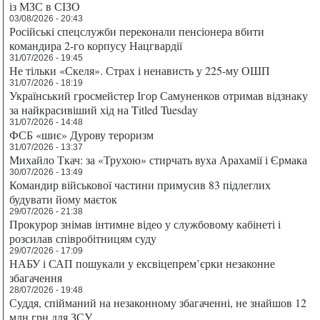
із МЗС в СІЗО
03/08/2026 - 20:43
Російські спецслужби переконали пенсіонера вбити
командира 2-го корпусу Нацгвардії
31/07/2026 - 19:45
Не тільки «Скеля». Страх і ненависть у 225-му ОШП
31/07/2026 - 18:19
Український гросмейстер Ігор Самуненков отримав відзнаку
за найкрасивіший хід на Titled Tuesday
31/07/2026 - 14:48
ФСБ «шиє» Дурову тероризм
31/07/2026 - 13:37
Михайло Ткач: за «Трухою» стирчать вуха Арахамії і Єрмака
30/07/2026 - 13:49
Командир військової частини примусив 83 підлеглих
будувати йому маєток
29/07/2026 - 21:38
Прокурор знімав інтимне відео у службовому кабінеті і
розсилав співробітницям суду
29/07/2026 - 17:09
НАБУ і САП пошукали у ексвіцепрем’єрки незаконне
збагачення
28/07/2026 - 19:48
Суддя, спійманий на незаконному збагаченні, не знайшов 12
млн грн для ЗСУ