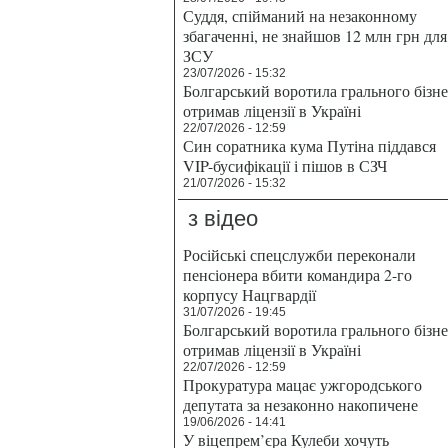
Суддя, спійманий на незаконному
збагаченні, не знайшов 12 млн грн для
ЗСУ
23/07/2026 - 15:32
Болгарський воротила грального бізн
отримав ліцензії в Україні
22/07/2026 - 12:59
Син соратника кума Путіна піддався
VIP-бусифікації і пішов в СЗЧ
21/07/2026 - 15:32
з відео
Російські спецслужби переконали
пенсіонера вбити командира 2-го
корпусу Нацгвардії
31/07/2026 - 19:45
Болгарський воротила грального бізн
отримав ліцензії в Україні
22/07/2026 - 12:59
Прокуратура мацає ужгородського
депутата за незаконно накопичене
19/06/2026 - 14:41
У віцепрем’єра Кулеби хочуть