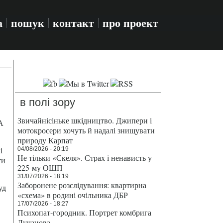
а
пошук
контакт
про проект
в полі зору
Звичайнісіньке шкідництво. Джипери і
А
мотокросери хочуть й надалі знищувати
природу Карпат
і
04/08/2026 - 20:19
Не тільки «Скеля». Страх і ненависть у
ти
225-му ОШП
31/07/2026 - 18:19
Заборонене розслідування: квартирна
уд
«схема» в родині очільника ДБР
17/07/2026 - 18:27
Психопат-городник. Портрет комбрига
Лучанова