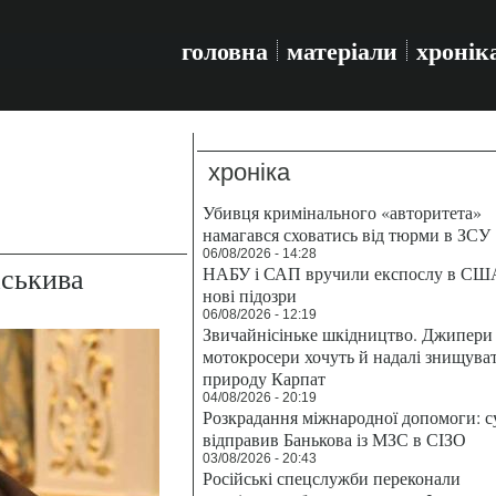
головна
матеріали
хронік
хроніка
Убивця кримінального «авторитета»
намагався сховатись від тюрми в ЗСУ
06/08/2026 - 14:28
аськива
НАБУ і САП вручили експослу в СШ
нові підозри
06/08/2026 - 12:19
Звичайнісіньке шкідництво. Джипери 
мотокросери хочуть й надалі знищува
природу Карпат
04/08/2026 - 20:19
Розкрадання міжнародної допомоги: с
відправив Банькова із МЗС в СІЗО
03/08/2026 - 20:43
Російські спецслужби переконали