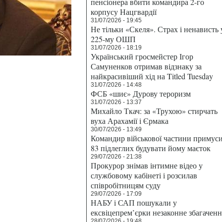
пенсіонера вбити командира 2-го
корпусу Нацгвардії
31/07/2026 - 19:45
Не тільки «Скеля». Страх і ненависть 
225-му ОШП
31/07/2026 - 18:19
Український гросмейстер Ігор
Самуненков отримав відзнаку за
найкрасивіший хід на Titled Tuesday
31/07/2026 - 14:48
ФСБ «шиє» Дурову тероризм
31/07/2026 - 13:37
Михайло Ткач: за «Трухою» стирчать
вуха Арахамії і Єрмака
30/07/2026 - 13:49
Командир військової частини примус
83 підлеглих будувати йому маєток
29/07/2026 - 21:38
Прокурор знімав інтимне відео у
службовому кабінеті і розсилав
співробітницям суду
29/07/2026 - 17:09
НАБУ і САП пошукали у
ексвіцепрем’єрки незаконне збагаченн
28/07/2026 - 19:48