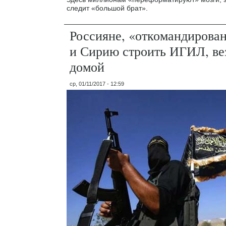
следит «большой брат».
Россияне, «откомандирова
и Сирию строить ИГИЛ, ве
домой
ср, 01/11/2017 - 12:59