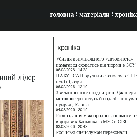
головна
матеріали
хронік
хроніка
Убивця кримінального «авторитета»
намагався сховатись від тюрми в ЗСУ
06/08/2026 - 14:28
ивий лідер
НАБУ і САП вручили експослу в СШ
нові підозри
а
06/08/2026 - 12:19
Звичайнісіньке шкідництво. Джипери 
мотокросери хочуть й надалі знищува
природу Карпат
04/08/2026 - 20:19
Розкрадання міжнародної допомоги: с
відправив Банькова із МЗС в СІЗО
03/08/2026 - 20:43
Російські спецслужби переконали