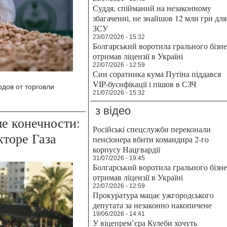
Суддя, спійманий на незаконному
збагаченні, не знайшов 12 млн грн для
ЗСУ
23/07/2026 - 15:32
Болгарський воротила грального бізн
отримав ліцензії в Україні
22/07/2026 - 12:59
Син соратника кума Путіна піддався
VIP-бусифікації і пішов в СЗЧ
рдов от торговли
21/07/2026 - 15:32
з відео
е конечности:
Російські спецслужби переконали
торе Газа
пенсіонера вбити командира 2-го
корпусу Нацгвардії
31/07/2026 - 19:45
Болгарський воротила грального бізн
отримав ліцензії в Україні
22/07/2026 - 12:59
Прокуратура мацає ужгородського
депутата за незаконно накопичене
19/06/2026 - 14:41
У віцепрем’єра Кулеби хочуть