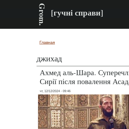
Grom.
[гучні справи]
Главная
Вы здесь
джихад
Ахмед аль-Шара. Суперечл
Сирії після повалення Асад
чт, 12/12/2024 - 09:46