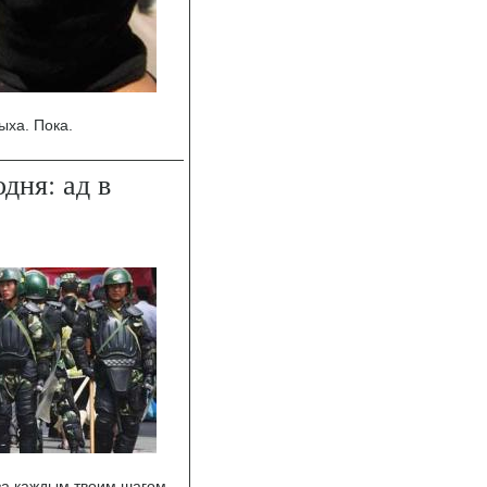
ыха. Пока.
дня: ад в
за каждым твоим шагом