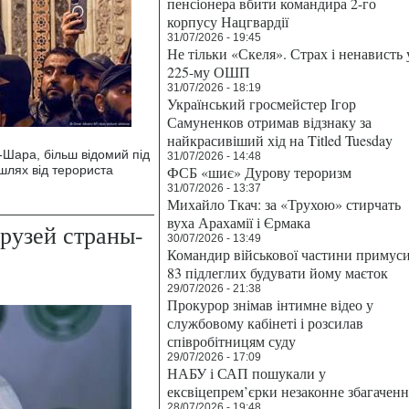
пенсіонера вбити командира 2-го
корпусу Нацгвардії
31/07/2026 - 19:45
Не тільки «Скеля». Страх і ненависть 
225-му ОШП
31/07/2026 - 18:19
Український гросмейстер Ігор
Самуненков отримав відзнаку за
найкрасивіший хід на Titled Tuesday
-Шара, більш відомий під
31/07/2026 - 14:48
лях від терориста
ФСБ «шиє» Дурову тероризм
31/07/2026 - 13:37
Михайло Ткач: за «Трухою» стирчать
вуха Арахамії і Єрмака
рузей страны-
30/07/2026 - 13:49
Командир військової частини примус
83 підлеглих будувати йому маєток
29/07/2026 - 21:38
Прокурор знімав інтимне відео у
службовому кабінеті і розсилав
співробітницям суду
29/07/2026 - 17:09
НАБУ і САП пошукали у
ексвіцепрем’єрки незаконне збагаченн
28/07/2026 - 19:48