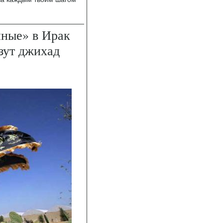
нные» в Ирак
зут джихад