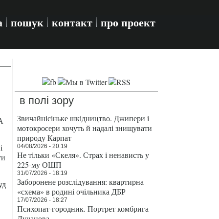
а
пошук
контакт
про проект
в полі зору
Звичайнісіньке шкідництво. Джипери і
А
мотокросери хочуть й надалі знищувати
природу Карпат
і
04/08/2026 - 20:19
Не тільки «Скеля». Страх і ненависть у
ти
225-му ОШП
31/07/2026 - 18:19
Заборонене розслідування: квартирна
уд
«схема» в родині очільника ДБР
17/07/2026 - 18:27
Психопат-городник. Портрет комбрига
Лучанова