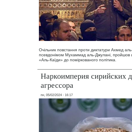
Очільник повстання проти диктатури Ахмед аль
псевдонімом Мухаммад аль-Джулані, пройшов ш
«Аль-Каїди» до поміркованого політика.
Наркоимперия сирийских д
агрессора
пн, 05/02/2024 - 16:17