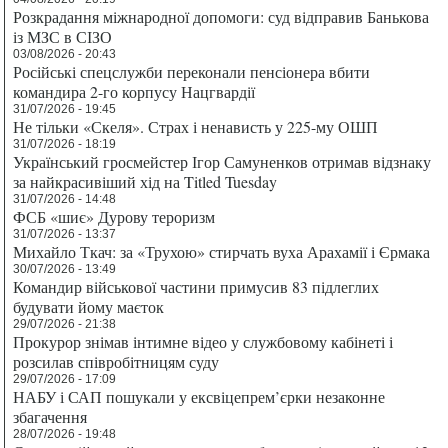
Розкрадання міжнародної допомоги: суд відправив Банькова
із МЗС в СІЗО
03/08/2026 - 20:43
Російські спецслужби переконали пенсіонера вбити
командира 2-го корпусу Нацгвардії
31/07/2026 - 19:45
Не тільки «Скеля». Страх і ненависть у 225-му ОШП
31/07/2026 - 18:19
Український гросмейстер Ігор Самуненков отримав відзнаку
за найкрасивіший хід на Titled Tuesday
31/07/2026 - 14:48
ФСБ «шиє» Дурову тероризм
31/07/2026 - 13:37
Михайло Ткач: за «Трухою» стирчать вуха Арахамії і Єрмака
30/07/2026 - 13:49
Командир військової частини примусив 83 підлеглих
будувати йому маєток
29/07/2026 - 21:38
Прокурор знімав інтимне відео у службовому кабінеті і
розсилав співробітницям суду
29/07/2026 - 17:09
НАБУ і САП пошукали у ексвіцепрем’єрки незаконне
збагачення
28/07/2026 - 19:48