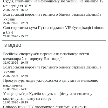
Суддя, спійманий на незаконному збагаченні, не знайшов 12
млн грн для ЗСУ
23/07/2026 - 15:32
Болгарський воротила грального бізнесу отримав ліцензії в
Україні
22/07/2026 - 12:59
Син соратника кума Путіна піддався VIP-бусифікації і пішов
в СЗЧ
21/07/2026 - 15:32
з відео
Російські спецслужби переконали пенсіонера вбити
командира 2-го корпусу Нацгвардії
31/07/2026 - 19:45
Болгарський воротила грального бізнесу отримав ліцензії в
Україні
22/07/2026 - 12:59
Прокуратура мацає ужгородського депутата за незаконно
накопичене
19/06/2026 - 14:41
У віцепрем’єра Кулеби хочуть конфіскувати столичну
квартиру, записану на сестру
17/06/2026 - 18:19
Співробітник СБУ пропонував бізнесмену закрити