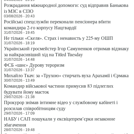
Розкрадання міжнародної допомоги: суд відправив Банькова
із МЗС в СІЗО
03/08/2026 - 20:43
Російські спецслужби переконали пенсіонера вбити
командира 2-го корпусу Нацгвардії
31/07/2026 - 19:45
Не тільки «Скеля». Страх і ненависть у 225-му ОШП
31/07/2026 - 18:19
Український гросмейстер Ігор Самуненков отримав відзнаку
за найкрасивіший хід на Titled Tuesday
31/07/2026 - 14:48
ФСБ «шиє» Дурову тероризм
31/07/2026 - 13:37
Михайло Ткач: за «Трухою» стирчать вуха Арахамії і Єрмака
30/07/2026 - 13:49
Командир військової частини примусив 83 підлеглих
будувати йому маєток
29/07/2026 - 21:38
Прокурор знімав інтимне відео у службовому кабінеті і
розсилав співробітницям суду
29/07/2026 - 17:09
НАБУ і САП пошукали у ексвіцепрем’єрки незаконне
збагачення
28/07/2026 - 19:48