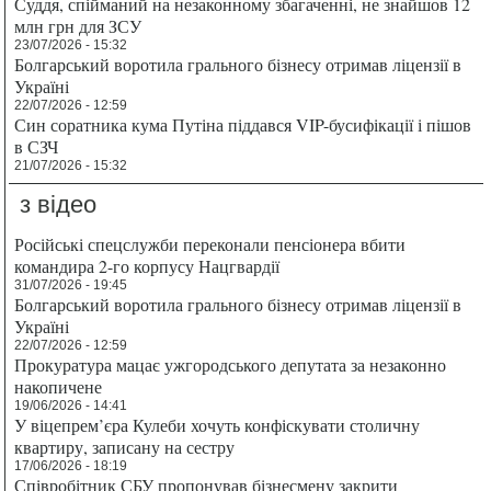
Суддя, спійманий на незаконному збагаченні, не знайшов 12
млн грн для ЗСУ
23/07/2026 - 15:32
Болгарський воротила грального бізнесу отримав ліцензії в
Україні
22/07/2026 - 12:59
Син соратника кума Путіна піддався VIP-бусифікації і пішов
в СЗЧ
21/07/2026 - 15:32
з відео
Російські спецслужби переконали пенсіонера вбити
командира 2-го корпусу Нацгвардії
31/07/2026 - 19:45
Болгарський воротила грального бізнесу отримав ліцензії в
Україні
22/07/2026 - 12:59
Прокуратура мацає ужгородського депутата за незаконно
накопичене
19/06/2026 - 14:41
У віцепрем’єра Кулеби хочуть конфіскувати столичну
квартиру, записану на сестру
17/06/2026 - 18:19
Співробітник СБУ пропонував бізнесмену закрити