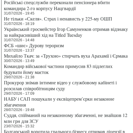
Російські спецслужби переконали пенсіонера вбити
командира 2-го корпусу Нацгвардії
31/07/2026 - 19:45
Не тільки «Скеля». Страх і ненависть у 225-му ОШП
31/07/2026 - 18:19
Український гросмейстер Ігор Самуненков отримав відзнаку
за найкрасивіший хід на Titled Tuesday
31/07/2026 - 14:48
ФСБ «шиє» Дурову тероризм
31/07/2026 - 13:37
Михайло Ткач: за «Трухою» стирчать вуха Арахамії і Єрмака
30/07/2026 - 13:49
Командир військової частини примусив 83 підлеглих
будувати йому маєток
29/07/2026 - 21:38
Прокурор знімав інтимне відео у службовому кабінеті і
розсилав співробітницям суду
29/07/2026 - 17:09
НАБУ і САП пошукали у ексвіцепрем’єрки незаконне
збагачення
28/07/2026 - 19:48
Суддя, спійманий на незаконному збагаченні, не знайшов 12
млн грн для ЗСУ
23/07/2026 - 15:32
Болгарський воротила грального бізнесу отримав ліцензії в