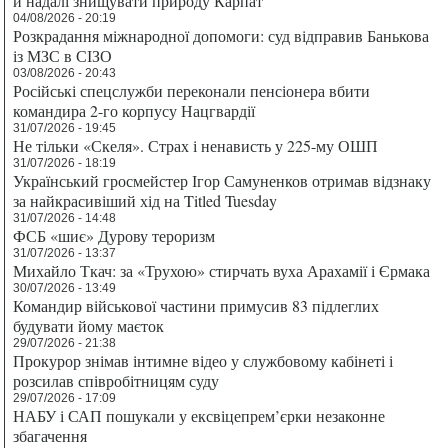
й надалі знищувати природу Карпат
04/08/2026 - 20:19
Розкрадання міжнародної допомоги: суд відправив Банькова
із МЗС в СІЗО
03/08/2026 - 20:43
Російські спецслужби переконали пенсіонера вбити
командира 2-го корпусу Нацгвардії
31/07/2026 - 19:45
Не тільки «Скеля». Страх і ненависть у 225-му ОШП
31/07/2026 - 18:19
Український гросмейстер Ігор Самуненков отримав відзнаку
за найкрасивіший хід на Titled Tuesday
31/07/2026 - 14:48
ФСБ «шиє» Дурову тероризм
31/07/2026 - 13:37
Михайло Ткач: за «Трухою» стирчать вуха Арахамії і Єрмака
30/07/2026 - 13:49
Командир військової частини примусив 83 підлеглих
будувати йому маєток
29/07/2026 - 21:38
Прокурор знімав інтимне відео у службовому кабінеті і
розсилав співробітницям суду
29/07/2026 - 17:09
НАБУ і САП пошукали у ексвіцепрем’єрки незаконне
збагачення