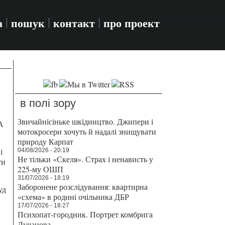
а
пошук
контакт
про проект
в полі зору
Звичайнісіньке шкідництво. Джипери і
А
мотокросери хочуть й надалі знищувати
природу Карпат
і
04/08/2026 - 20:19
Не тільки «Скеля». Страх і ненависть у
ти
225-му ОШП
31/07/2026 - 18:19
Заборонене розслідування: квартирна
уд
«схема» в родині очільника ДБР
17/07/2026 - 18:27
Психопат-городник. Портрет комбрига
Лучанова