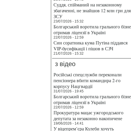
Суддя, спійманий на незаконному
збагаченні, не знайшов 12 млн грн для
ЗСУ
23/07/2026 - 15:32
Болгарський воротила грального бізн
отримав ліцензії в Україні
22/07/2026 - 12:59
Син соратника кума Путіна піддався
VIP-бусифікації і пішов в СЗЧ
21/07/2026 - 15:32
з відео
Російські спецслужби переконали
пенсіонера вбити командира 2-го
корпусу Нацгвардії
31/07/2026 - 19:45
Болгарський воротила грального бізн
отримав ліцензії в Україні
22/07/2026 - 12:59
Прокуратура мацає ужгородського
депутата за незаконно накопичене
19/06/2026 - 14:41
У віцепрем’єра Кулеби хочуть