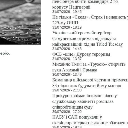
пенсіонера вбити командира 2-го
корпусу Нацгвардії
31/07/2026 - 19:45
Не тільки «Скеля». Страх і ненависть 
225-му ОШП
31/07/2026 - 18:19
Український гросмейстер Ігор
Самуненков отримав відзнаку за
найкрасивіший хід на Titled Tuesday
31/07/2026 - 14:48
перію.
ФСБ «шиє» Дурову тероризм
31/07/2026 - 13:37
Михайло Ткач: за «Трухою» стирчать
вуха Арахамії і Єрмака
30/07/2026 - 13:49
Командир військової частини примус
83 підлеглих будувати йому маєток
29/07/2026 - 21:38
Прокурор знімав інтимне відео у
службовому кабінеті і розсилав
співробітницям суду
29/07/2026 - 17:09
НАБУ і САП пошукали у
ексвіцепрем’єрки незаконне збагаченн
28/07/2026 - 19:48