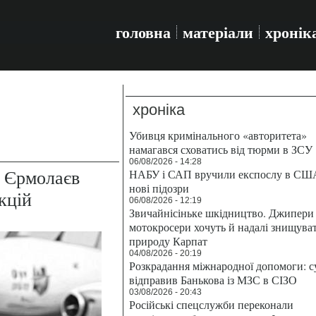
головна
матеріали
хронік
хроніка
Убивця кримінального «авторитета»
намагався сховатись від тюрми в ЗСУ
06/08/2026 - 14:28
 Єрмолаєв
НАБУ і САП вручили експослу в СШ
нові підозри
кцій
06/08/2026 - 12:19
Звичайнісіньке шкідництво. Джипери 
мотокросери хочуть й надалі знищува
природу Карпат
04/08/2026 - 20:19
Розкрадання міжнародної допомоги: с
відправив Банькова із МЗС в СІЗО
03/08/2026 - 20:43
Російські спецслужби переконали