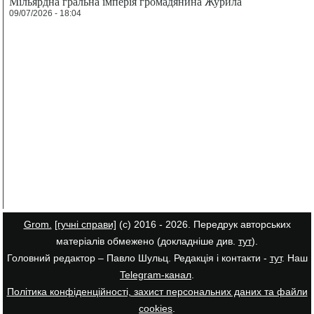
Мільярдна гральна імперія громадянина Журила
09/07/2026 - 18:04
Grom.
[гучні справи]
(с) 2016 - 2026. Передрук авторських
матеріалів обмежено (докладніше див.
тут
).
Головний редактор – Павло Шульц. Редакція і контакти -
тут
. Наш
Telegram-канал
.
Політика конфіденційності, захист персональних даних та файли
cookies
.