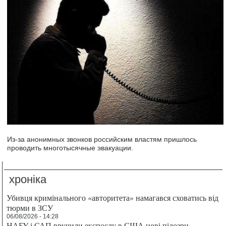
Из-за анонимных звонков российским властям пришлось
проводить многотысячные эвакуации.
хроніка
Убивця кримінального «авторитета» намагався сховатись від
тюрми в ЗСУ
06/08/2026 - 14:28
НАБУ і САП вручили експослу в США нові підозри