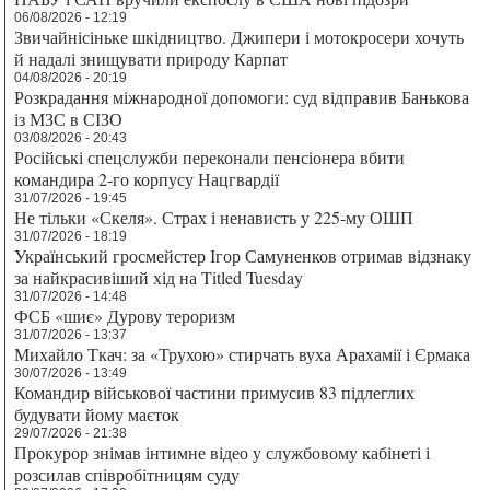
06/08/2026 - 12:19
Звичайнісіньке шкідництво. Джипери і мотокросери хочуть
й надалі знищувати природу Карпат
04/08/2026 - 20:19
Розкрадання міжнародної допомоги: суд відправив Банькова
із МЗС в СІЗО
03/08/2026 - 20:43
Російські спецслужби переконали пенсіонера вбити
командира 2-го корпусу Нацгвардії
31/07/2026 - 19:45
Не тільки «Скеля». Страх і ненависть у 225-му ОШП
31/07/2026 - 18:19
Український гросмейстер Ігор Самуненков отримав відзнаку
за найкрасивіший хід на Titled Tuesday
31/07/2026 - 14:48
ФСБ «шиє» Дурову тероризм
31/07/2026 - 13:37
Михайло Ткач: за «Трухою» стирчать вуха Арахамії і Єрмака
30/07/2026 - 13:49
Командир військової частини примусив 83 підлеглих
будувати йому маєток
29/07/2026 - 21:38
Прокурор знімав інтимне відео у службовому кабінеті і
розсилав співробітницям суду