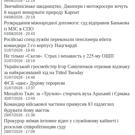
06/08/2026 - 12:19
Звичайнісіньке шкідництво. Джипери і мотокросери хочуть
й надалі знищувати природу Карпат
04/08/2026 - 20:19
Розкрадання міжнародної допомоги: суд відправив Банькова
із МЗС в СІЗО
03/08/2026 - 20:43
Російські спецслужби переконали пенсіонера вбити
командира 2-го корпусу Нацгвардії
31/07/2026 - 19:45
Не тільки «Скеля». Страх і ненависть у 225-му ОШП
31/07/2026 - 18:19
Український гросмейстер Ігор Самуненков отримав відзнаку
за найкрасивіший хід на Titled Tuesday
31/07/2026 - 14:48
ФСБ «шиє» Дурову тероризм
31/07/2026 - 13:37
Михайло Ткач: за «Трухою» стирчать вуха Арахамії і Єрмака
30/07/2026 - 13:49
Командир військової частини примусив 83 підлеглих
будувати йому маєток
29/07/2026 - 21:38
Прокурор знімав інтимне відео у службовому кабінеті і
розсилав співробітницям суду
29/07/2026 - 17:09