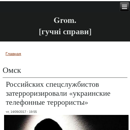
Grom.
[гучні справи]
Главная
Вы здесь
Омск
Российских спецслужбистов
затерроризировали «украинские
телефонные террористы»
чт, 14/09/2017 - 19:55