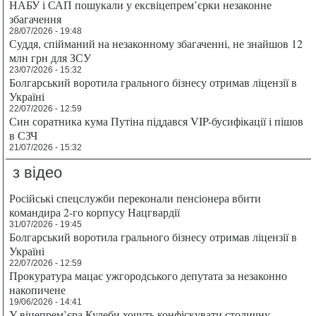
НАБУ і САП пошукали у ексвіцепрем’єрки незаконне
збагачення
28/07/2026 - 19:48
Суддя, спійманий на незаконному збагаченні, не знайшов 12
млн грн для ЗСУ
23/07/2026 - 15:32
Болгарський воротила грального бізнесу отримав ліцензії в
Україні
22/07/2026 - 12:59
Син соратника кума Путіна піддався VIP-бусифікації і пішов
в СЗЧ
21/07/2026 - 15:32
з відео
Російські спецслужби переконали пенсіонера вбити
командира 2-го корпусу Нацгвардії
31/07/2026 - 19:45
Болгарський воротила грального бізнесу отримав ліцензії в
Україні
22/07/2026 - 12:59
Прокуратура мацає ужгородського депутата за незаконно
накопичене
19/06/2026 - 14:41
У віцепрем’єра Кулеби хочуть конфіскувати столичну