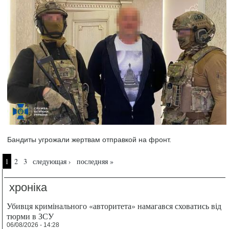
Бандиты угрожали жертвам отправкой на фронт.
Страницы
1
2
3
следующая ›
последняя »
хроніка
Убивця кримінального «авторитета» намагався сховатись від
тюрми в ЗСУ
06/08/2026 - 14:28