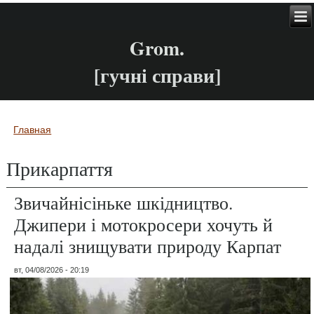
Grom.
[гучні справи]
Главная
Вы здесь
Прикарпаття
Звичайнісіньке шкідництво.
Джипери і мотокросери хочуть й
надалі знищувати природу Карпат
вт, 04/08/2026 - 20:19