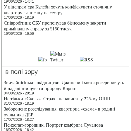
19/06/2026 - 14:41
У віцепрем’єра Кулеби хочуть конфіскувати столичну
квартиру, записану на сестру
17/06/2026 - 18:19
Співробітник СБУ пропонував бізнесмену закрити
кримінальну справу за $150 тисяч
16/06/2026 - 16:56
в полі зору
Звичайнісіньке шкідництво. Джипери і мотокросери хочуть
й надалі знищувати природу Карпат
04/08/2026 - 20:19
Не тільки «Скеля». Страх і ненависть у 225-му ОШП
31/07/2026 - 18:19
Заборонене розслідування: квартирна «схема» в родині
очільника ДБР
17/07/2026 - 18:27
Психопат-городник. Портрет комбрига Лучанова
16/07/2026 - 16:42