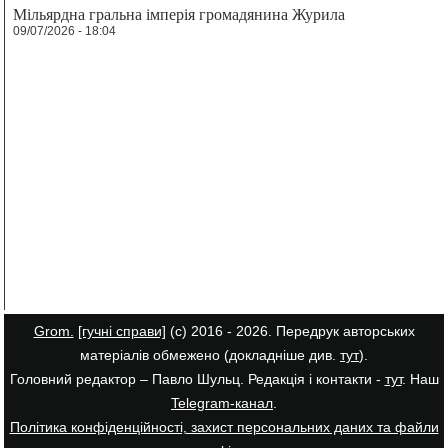
Мільярдна гральна імперія громадянина Журила
09/07/2026 - 18:04
Grom.
[гучні справи]
(с) 2016 - 2026. Передрук авторських
матеріалів обмежено (докладніше див.
тут
).
Головний редактор – Павло Шульц. Редакція і контакти -
тут
. Наш
Telegram-канал
.
Політика конфіденційності, захист персональних даних та файли