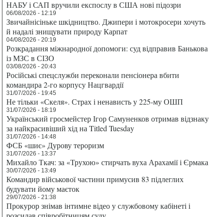
НАБУ і САП вручили експослу в США нові підозри
06/08/2026 - 12:19
Звичайнісіньке шкідництво. Джипери і мотокросери хочуть
й надалі знищувати природу Карпат
04/08/2026 - 20:19
Розкрадання міжнародної допомоги: суд відправив Банькова
із МЗС в СІЗО
03/08/2026 - 20:43
Російські спецслужби переконали пенсіонера вбити
командира 2-го корпусу Нацгвардії
31/07/2026 - 19:45
Не тільки «Скеля». Страх і ненависть у 225-му ОШП
31/07/2026 - 18:19
Український гросмейстер Ігор Самуненков отримав відзнаку
за найкрасивіший хід на Titled Tuesday
31/07/2026 - 14:48
ФСБ «шиє» Дурову тероризм
31/07/2026 - 13:37
Михайло Ткач: за «Трухою» стирчать вуха Арахамії і Єрмака
30/07/2026 - 13:49
Командир військової частини примусив 83 підлеглих
будувати йому маєток
29/07/2026 - 21:38
Прокурор знімав інтимне відео у службовому кабінеті і
розсилав співробітницям суду