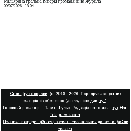
Мільярдна гральна імперія громадянина Журила
09/07/2026 - 18:04
Grom.
[гучні справи]
(с) 2016 - 2026. Передрук авторських
матеріалів обмежено (докладніше див.
тут
).
Головний редактор – Павло Шульц. Редакція і контакти -
тут
. Наш
Telegram-канал
.
Політика конфіденційності, захист персональних даних та файли
cookies
.