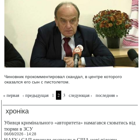
Чиновник прокомментировал скандал, в центре которого
оказался его сын с пистолетом.
Страницы
« первая
‹ предыдущая
1
2
3
следующая ›
последняя »
хроніка
Убивця кримінального «авторитета» намагався сховатись від
тюрми в ЗСУ
06/08/2026 - 14:28
НАБУ і САП вручили експослу в США нові підозри