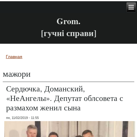
Grom.
[гучні справи]
Главная
Вы здесь
мажори
Сердючка, Доманский,
«НеАнгелы». Депутат облсовета с
размахом женил сына
пн, 11/02/2019 - 11:55