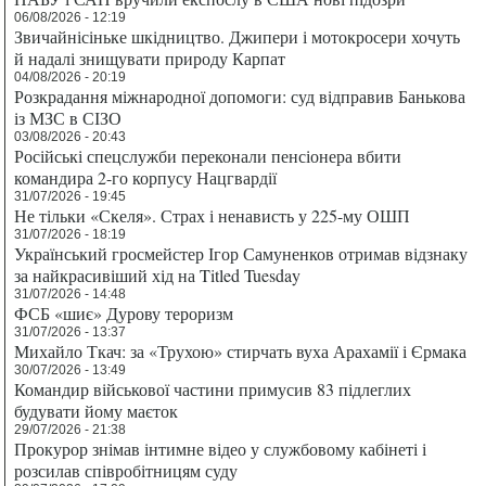
06/08/2026 - 12:19
Звичайнісіньке шкідництво. Джипери і мотокросери хочуть
й надалі знищувати природу Карпат
04/08/2026 - 20:19
Розкрадання міжнародної допомоги: суд відправив Банькова
із МЗС в СІЗО
03/08/2026 - 20:43
Російські спецслужби переконали пенсіонера вбити
командира 2-го корпусу Нацгвардії
31/07/2026 - 19:45
Не тільки «Скеля». Страх і ненависть у 225-му ОШП
31/07/2026 - 18:19
Український гросмейстер Ігор Самуненков отримав відзнаку
за найкрасивіший хід на Titled Tuesday
31/07/2026 - 14:48
ФСБ «шиє» Дурову тероризм
31/07/2026 - 13:37
Михайло Ткач: за «Трухою» стирчать вуха Арахамії і Єрмака
30/07/2026 - 13:49
Командир військової частини примусив 83 підлеглих
будувати йому маєток
29/07/2026 - 21:38
Прокурор знімав інтимне відео у службовому кабінеті і
розсилав співробітницям суду