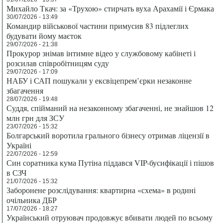
Михайло Ткач: за «Трухою» стирчать вуха Арахамії і Єрмака
30/07/2026 - 13:49
Командир військової частини примусив 83 підлеглих
будувати йому маєток
29/07/2026 - 21:38
Прокурор знімав інтимне відео у службовому кабінеті і
розсилав співробітницям суду
29/07/2026 - 17:09
НАБУ і САП пошукали у ексвіцепрем’єрки незаконне
збагачення
28/07/2026 - 19:48
Суддя, спійманий на незаконному збагаченні, не знайшов 12
млн грн для ЗСУ
23/07/2026 - 15:32
Болгарський воротила грального бізнесу отримав ліцензії в
Україні
22/07/2026 - 12:59
Син соратника кума Путіна піддався VIP-бусифікації і пішов
в СЗЧ
21/07/2026 - 15:32
Заборонене розслідування: квартирна «схема» в родині
очільника ДБР
17/07/2026 - 18:27
Український отруювач продовжує вбивати людей по всьому