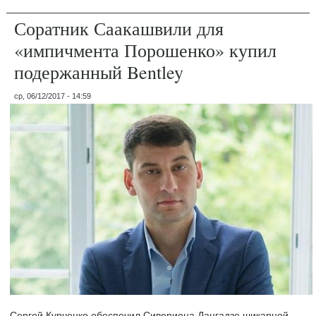
Соратник Саакашвили для
«импичмента Порошенко» купил
подержанный Bentley
ср, 06/12/2017 - 14:59
Сергей Курченко обеспечил Сивериона Дангадзе шикарной