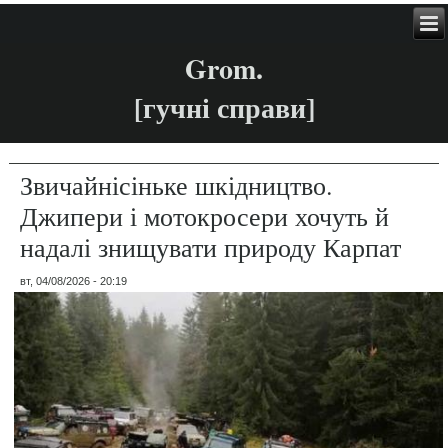
Grom.
[гучні справи]
Звичайнісіньке шкідництво.
Джипери і мотокросери хочуть й
надалі знищувати природу Карпат
вт, 04/08/2026 - 20:19