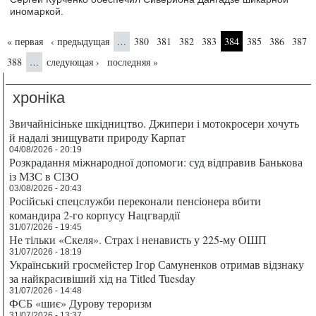
иномаркой.
Страницы
« первая
‹ предыдущая
380
381
382
383
384
385
386
387
…
388
следующая ›
последняя »
…
хроніка
Звичайнісіньке шкідництво. Джипери і мотокросери хочуть
й надалі знищувати природу Карпат
04/08/2026 - 20:19
Розкрадання міжнародної допомоги: суд відправив Банькова
із МЗС в СІЗО
03/08/2026 - 20:43
Російські спецслужби переконали пенсіонера вбити
командира 2-го корпусу Нацгвардії
31/07/2026 - 19:45
Не тільки «Скеля». Страх і ненависть у 225-му ОШП
31/07/2026 - 18:19
Український гросмейстер Ігор Самуненков отримав відзнаку
за найкрасивіший хід на Titled Tuesday
31/07/2026 - 14:48
ФСБ «шиє» Дурову тероризм
31/07/2026 - 13:37