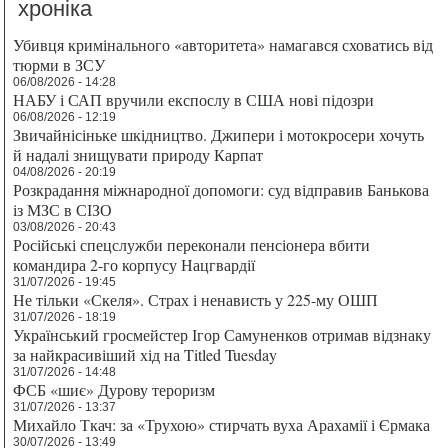
хроніка
Убивця кримінального «авторитета» намагався сховатись від
тюрми в ЗСУ
06/08/2026 - 14:28
НАБУ і САП вручили експослу в США нові підозри
06/08/2026 - 12:19
Звичайнісіньке шкідництво. Джипери і мотокросери хочуть
й надалі знищувати природу Карпат
04/08/2026 - 20:19
Розкрадання міжнародної допомоги: суд відправив Банькова
із МЗС в СІЗО
03/08/2026 - 20:43
Російські спецслужби переконали пенсіонера вбити
командира 2-го корпусу Нацгвардії
31/07/2026 - 19:45
Не тільки «Скеля». Страх і ненависть у 225-му ОШП
31/07/2026 - 18:19
Український гросмейстер Ігор Самуненков отримав відзнаку
за найкрасивіший хід на Titled Tuesday
31/07/2026 - 14:48
ФСБ «шиє» Дурову тероризм
31/07/2026 - 13:37
Михайло Ткач: за «Трухою» стирчать вуха Арахамії і Єрмака
30/07/2026 - 13:49