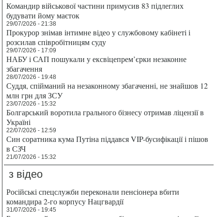
Командир військової частини примусив 83 підлеглих
будувати йому маєток
29/07/2026 - 21:38
Прокурор знімав інтимне відео у службовому кабінеті і
розсилав співробітницям суду
29/07/2026 - 17:09
НАБУ і САП пошукали у ексвіцепрем’єрки незаконне
збагачення
28/07/2026 - 19:48
Суддя, спійманий на незаконному збагаченні, не знайшов 12
млн грн для ЗСУ
23/07/2026 - 15:32
Болгарський воротила грального бізнесу отримав ліцензії в
Україні
22/07/2026 - 12:59
Син соратника кума Путіна піддався VIP-бусифікації і пішов
в СЗЧ
21/07/2026 - 15:32
з відео
Російські спецслужби переконали пенсіонера вбити
командира 2-го корпусу Нацгвардії
31/07/2026 - 19:45