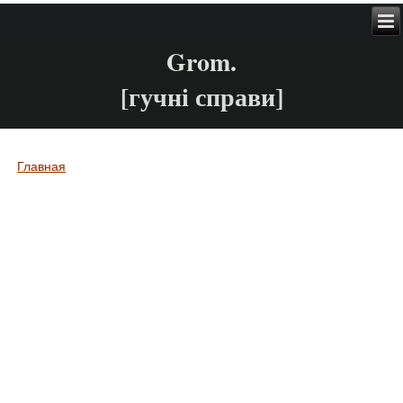
Grom.
[гучні справи]
Главная
Вы здесь