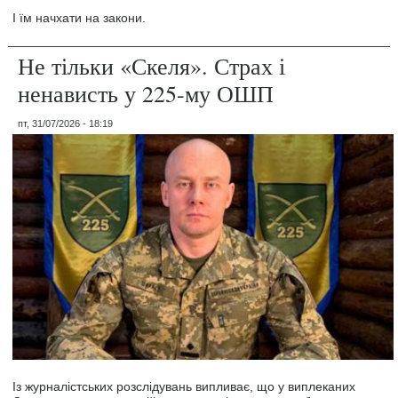
І їм начхати на закони.
Не тільки «Скеля». Страх і
ненависть у 225-му ОШП
пт, 31/07/2026 - 18:19
Із журналістських розслідувань випливає, що у виплеканих