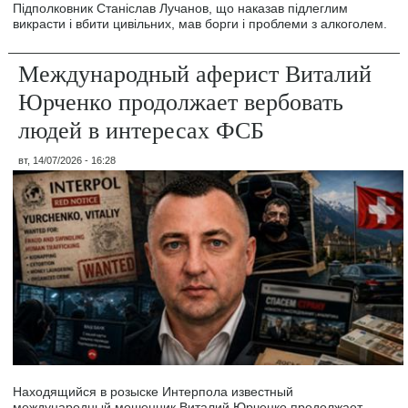
Підполковник Станіслав Лучанов, що наказав підлеглим
викрасти і вбити цивільних, мав борги і проблеми з алкоголем.
Международный аферист Виталий
Юрченко продолжает вербовать
людей в интересах ФСБ
вт, 14/07/2026 - 16:28
Находящийся в розыске Интерпола известный
международный мошенник Виталий Юрченко продолжает