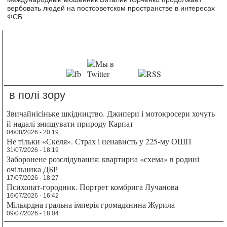
вербовать людей на постсоветском пространстве в интересах
ФСБ.
в полі зору
Звичайнісіньке шкідництво. Джипери і мотокросери хочуть
й надалі знищувати природу Карпат
04/08/2026 - 20:19
Не тільки «Скеля». Страх і ненависть у 225-му ОШП
31/07/2026 - 18:19
Заборонене розслідування: квартирна «схема» в родині
очільника ДБР
17/07/2026 - 18:27
Психопат-городник. Портрет комбрига Лучанова
16/07/2026 - 16:42
Мільярдна гральна імперія громадянина Журила
09/07/2026 - 18:04