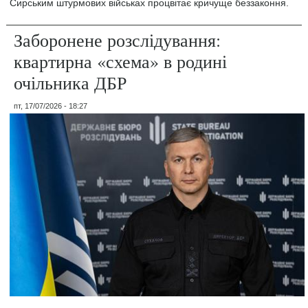
Сирським штурмових військах процвітає кричуще беззаконня.
Заборонене розслідування:
квартирна «схема» в родині
очільника ДБР
пт, 17/07/2026 - 18:27