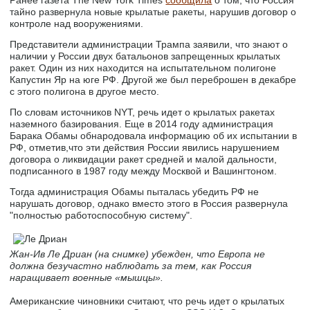
Ранее газета The New York Times
сообщила
о том, что Россия
тайно развернула новые крылатые ракеты, нарушив договор о
контроле над вооружениями.
Представители администрации Трампа заявили, что знают о
наличии у России двух батальонов запрещенных крылатых
ракет. Один из них находится на испытательном полигоне
Капустин Яр на юге РФ. Другой же был переброшен в декабре
с этого полигона в другое место.
По словам источников NYT, речь идет о крылатых ракетах
наземного базирования. Еще в 2014 году администрация
Барака Обамы обнародовала информацию об их испытании в
РФ, отметив,что эти действия России явились нарушением
договора о ликвидации ракет средней и малой дальности,
подписанного в 1987 году между Москвой и Вашингтоном.
Тогда администрация Обамы пыталась убедить РФ не
нарушать договор, однако вместо этого в Россия развернула
"полностью работоспособную систему".
Жан-Ив Ле Дриан (на снимке) убежден, что Европа не
должна безучастно наблюдать за тем, как Россия
наращивает военные «мышцы».
Американские чиновники считают, что речь идет о крылатых