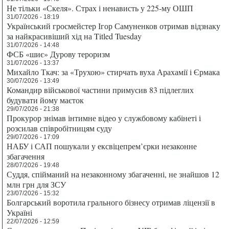
Не тільки «Скеля». Страх і ненависть у 225-му ОШП
31/07/2026 - 18:19
Український гросмейстер Ігор Самуненков отримав відзнаку
за найкрасивіший хід на Titled Tuesday
31/07/2026 - 14:48
ФСБ «шиє» Дурову тероризм
31/07/2026 - 13:37
Михайло Ткач: за «Трухою» стирчать вуха Арахамії і Єрмака
30/07/2026 - 13:49
Командир військової частини примусив 83 підлеглих
будувати йому маєток
29/07/2026 - 21:38
Прокурор знімав інтимне відео у службовому кабінеті і
розсилав співробітницям суду
29/07/2026 - 17:09
НАБУ і САП пошукали у ексвіцепрем’єрки незаконне
збагачення
28/07/2026 - 19:48
Суддя, спійманий на незаконному збагаченні, не знайшов 12
млн грн для ЗСУ
23/07/2026 - 15:32
Болгарський воротила грального бізнесу отримав ліцензії в
Україні
22/07/2026 - 12:59