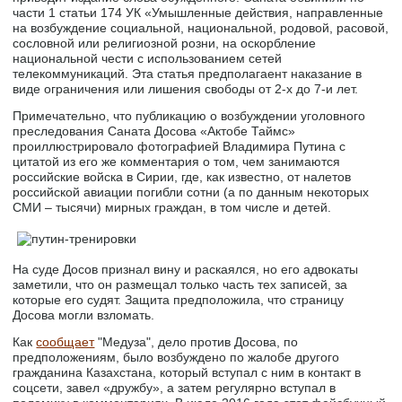
части 1 статьи 174 УК «Умышленные действия, направленные
на возбуждение социальной, национальной, родовой, расовой,
сословной или религиозной розни, на оскорбление
национальной чести с использованием сетей
телекоммуникаций. Эта статья предполагаент наказание в
виде ограничения или лишения свободы от 2-х до 7-и лет.
Примечательно, что публикацию о возбуждении уголовного
преследования Саната Досова «Актобе Таймс»
проиллюстрировало фотографией Владимира Путина с
цитатой из его же комментария о том, чем занимаются
российские войска в Сирии, где, как известно, от налетов
российской авиации погибли сотни (а по данным некоторых
СМИ – тысячи) мирных граждан, в том числе и детей.
На суде Досов признал вину и раскаялся, но его адвокаты
заметили, что он размещал только часть тех записей, за
которые его судят. Защита предположила, что страницу
Досова могли взломать.
Как
сообщает
"Медуза", дело против Досова, по
предположениям, было возбуждено по жалобе другого
гражданина Казахстана, который вступал с ним в контакт в
соцсети, завел «дружбу», а затем регулярно вступал в