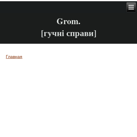
Grom.
[гучні справи]
Главная
Вы здесь