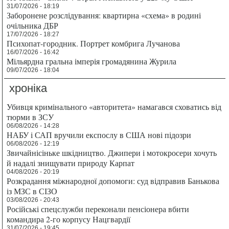
31/07/2026 - 18:19
Заборонене розслідування: квартирна «схема» в родині
очільника ДБР
17/07/2026 - 18:27
Психопат-городник. Портрет комбрига Лучанова
16/07/2026 - 16:42
Мільярдна гральна імперія громадянина Журила
09/07/2026 - 18:04
хроніка
Убивця кримінального «авторитета» намагався сховатись від
тюрми в ЗСУ
06/08/2026 - 14:28
НАБУ і САП вручили експослу в США нові підозри
06/08/2026 - 12:19
Звичайнісіньке шкідництво. Джипери і мотокросери хочуть
й надалі знищувати природу Карпат
04/08/2026 - 20:19
Розкрадання міжнародної допомоги: суд відправив Банькова
із МЗС в СІЗО
03/08/2026 - 20:43
Російські спецслужби переконали пенсіонера вбити
командира 2-го корпусу Нацгвардії
31/07/2026 - 19:45