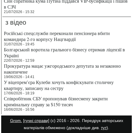
Син соратника кума Путіна піддався VIP-бусифікації і пішов
в СЗЧ
21/07/2026 - 15:32
з відео
Російські спецслужби переконали пенсіонера вбити
командира 2-го корпусу Нацгвардії
31/07/2026 - 19:45
Болгарський воротила грального бізнесу отримав ліцензії в
Україні
22/07/2026 - 12:59
Прокуратура мацає ужгородського депутата за незаконно
накопичене
19/06/2026 - 14:41
У віцепрем’єра Кулеби хочуть конфіскувати столичну
квартиру, записану на сестру
17/06/2026 - 18:19
Співробітник СБУ пропонував бізнесмену закрити
кримінальну справу за $150 тисяч
16/06/2026 - 16:56
Grom.
[гучні справи]
(с) 2016 - 2026. Передрук авторських
матеріалів обмежено (докладніше див.
тут
).