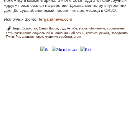
полемику в комментариях. В июле 2016 года этот фейсбучный
«друг» пожаловался на действия Досова министру внутренних
дел. До суда обвиняемый провел четыре месяца в СИЗО.
Источник фото:
fergananews.com
tags:
Казахстан
Санат Досов
суд
Актобе
вирок
обвинение
социальная
сеть
разжигание социальной и национальной розни
критика
режим
Володимир
Путін
РФ
фашизм
срок
лишение свободы
grom