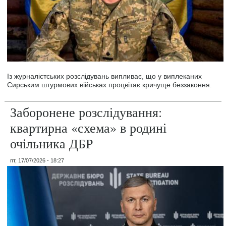
Із журналістських розслідувань випливає, що у виплеканих
Сирським штурмових військах процвітає кричуще беззаконня.
Заборонене розслідування:
квартирна «схема» в родині
очільника ДБР
пт, 17/07/2026 - 18:27