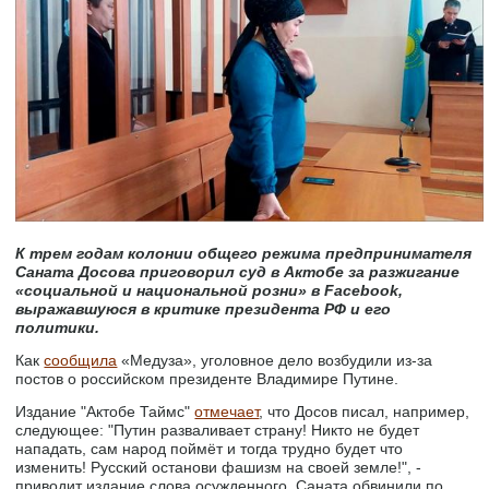
К трем годам колонии общего режима предпринимателя
Саната Досова приговорил суд в Актобе за разжигание
«социальной и национальной розни» в Facebook,
выражавшуюся в критике президента РФ и его
политики.
Как
сообщила
«Медуза», уголовное дело возбудили из-за
постов о российском президенте Владимире Путине.
Издание "Актобе Таймс"
отмечает
, что Досов писал, например,
следующее: "Путин разваливает страну! Никто не будет
нападать, сам народ поймёт и тогда трудно будет что
изменить! Русский останови фашизм на своей земле!", -
приводит издание слова осужденного. Саната обвинили по