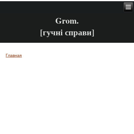
Grom.
[гучні справи]
Главная
Вы здесь