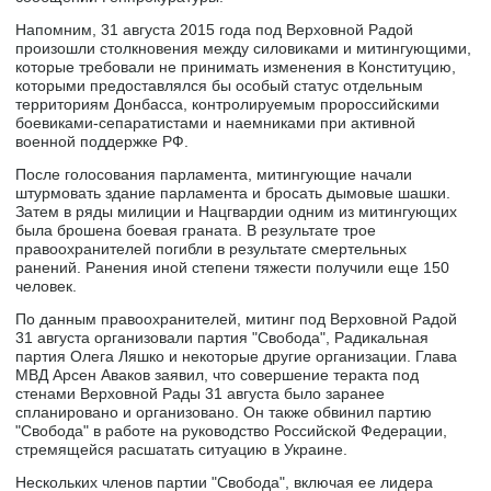
Напомним, 31 августа 2015 года под Верховной Радой
произошли столкновения между силовиками и митингующими,
которые требовали не принимать изменения в Конституцию,
которыми предоставлялся бы особый статус отдельным
территориям Донбасса, контролируемым пророссийскими
боевиками-сепаратистами и наемниками при активной
военной поддержке РФ.
После голосования парламента, митингующие начали
штурмовать здание парламента и бросать дымовые шашки.
Затем в ряды милиции и Нацгвардии одним из митингующих
была брошена боевая граната. В результате трое
правоохранителей погибли в результате смертельных
ранений. Ранения иной степени тяжести получили еще 150
человек.
По данным правоохранителей, митинг под Верховной Радой
31 августа организовали партия "Свобода", Радикальная
партия Олега Ляшко и некоторые другие организации. Глава
МВД Арсен Аваков заявил, что совершение теракта под
стенами Верховной Рады 31 августа было заранее
спланировано и организовано. Он также обвинил партию
"Свобода" в работе на руководство Российской Федерации,
стремящейся расшатать ситуацию в Украине.
Нескольких членов партии "Свобода", включая ее лидера