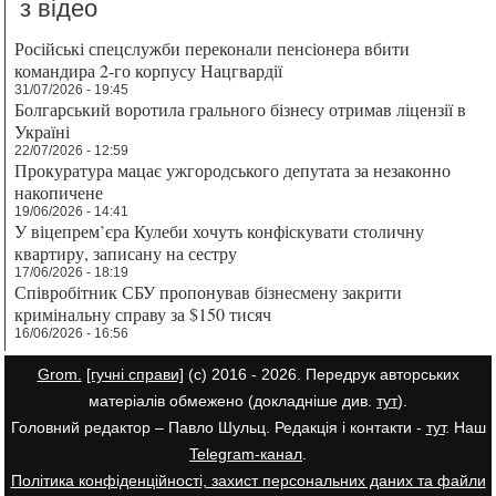
з відео
Російські спецслужби переконали пенсіонера вбити
командира 2-го корпусу Нацгвардії
31/07/2026 - 19:45
Болгарський воротила грального бізнесу отримав ліцензії в
Україні
22/07/2026 - 12:59
Прокуратура мацає ужгородського депутата за незаконно
накопичене
19/06/2026 - 14:41
У віцепрем’єра Кулеби хочуть конфіскувати столичну
квартиру, записану на сестру
17/06/2026 - 18:19
Співробітник СБУ пропонував бізнесмену закрити
кримінальну справу за $150 тисяч
16/06/2026 - 16:56
Grom.
[гучні справи]
(с) 2016 - 2026. Передрук авторських
матеріалів обмежено (докладніше див.
тут
).
Головний редактор – Павло Шульц. Редакція і контакти -
тут
. Наш
Telegram-канал
.
Політика конфіденційності, захист персональних даних та файли