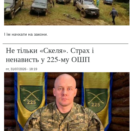
І їм начхати на закони.
Не тільки «Скеля». Страх і
ненависть у 225-му ОШП
пт, 31/07/2026 - 18:19