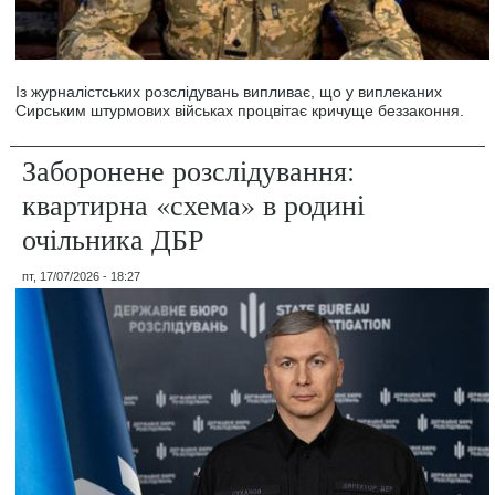
Із журналістських розслідувань випливає, що у виплеканих
Сирським штурмових військах процвітає кричуще беззаконня.
Заборонене розслідування:
квартирна «схема» в родині
очільника ДБР
пт, 17/07/2026 - 18:27