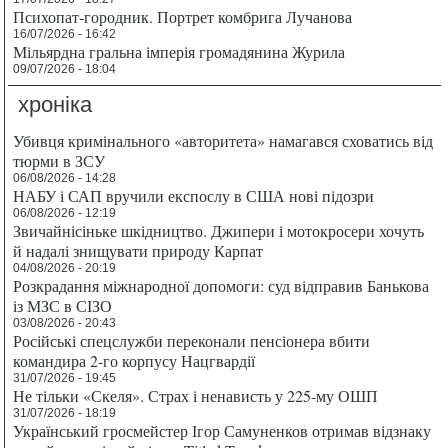
Психопат-городник. Портрет комбрига Лучанова
16/07/2026 - 16:42
Мільярдна гральна імперія громадянина Журила
09/07/2026 - 18:04
хроніка
Убивця кримінального «авторитета» намагався сховатись від
тюрми в ЗСУ
06/08/2026 - 14:28
НАБУ і САП вручили експослу в США нові підозри
06/08/2026 - 12:19
Звичайнісіньке шкідництво. Джипери і мотокросери хочуть
й надалі знищувати природу Карпат
04/08/2026 - 20:19
Розкрадання міжнародної допомоги: суд відправив Банькова
із МЗС в СІЗО
03/08/2026 - 20:43
Російські спецслужби переконали пенсіонера вбити
командира 2-го корпусу Нацгвардії
31/07/2026 - 19:45
Не тільки «Скеля». Страх і ненависть у 225-му ОШП
31/07/2026 - 18:19
Український гросмейстер Ігор Самуненков отримав відзнаку