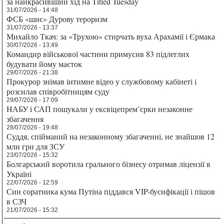
за найкрасивіший хід на Titled Tuesday
31/07/2026 - 14:48
ФСБ «шиє» Дурову тероризм
31/07/2026 - 13:37
Михайло Ткач: за «Трухою» стирчать вуха Арахамії і Єрмака
30/07/2026 - 13:49
Командир військової частини примусив 83 підлеглих
будувати йому маєток
29/07/2026 - 21:38
Прокурор знімав інтимне відео у службовому кабінеті і
розсилав співробітницям суду
29/07/2026 - 17:09
НАБУ і САП пошукали у ексвіцепрем’єрки незаконне
збагачення
28/07/2026 - 19:48
Суддя, спійманий на незаконному збагаченні, не знайшов 12
млн грн для ЗСУ
23/07/2026 - 15:32
Болгарський воротила грального бізнесу отримав ліцензії в
Україні
22/07/2026 - 12:59
Син соратника кума Путіна піддався VIP-бусифікації і пішов
в СЗЧ
21/07/2026 - 15:32