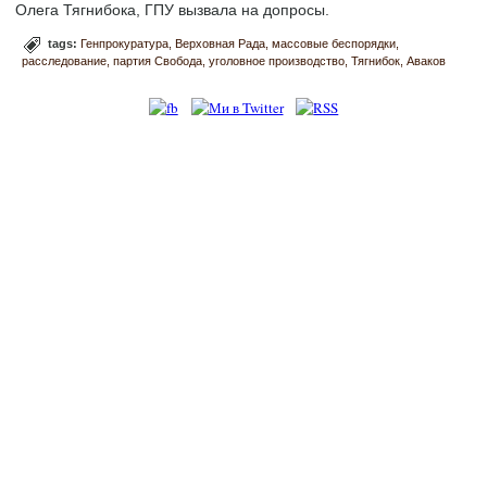
Олега Тягнибока, ГПУ вызвала на допросы.
tags:
Генпрокуратура
Верховная Рада
массовые беспорядки
расследование
партия Свобода
уголовное производство
Тягнибок
Аваков