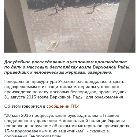
Досудебное расследование в уголовном производстве
по делу о массовых беспорядках возле Верховной Рады,
приведших к человеческим жертвам, завершено.
Генеральная прокуратура Украины распорядилась открыть
подозреваемым и их защитникам материалы уголовного
производства по делу массовых беспорядках, происшедших
31 августа 2015 возле Верховной Рады, для ознакомления.
Об этом говорится в
сообщении ГПУ
.
"20 мая 2016 процессуальным руководителем в Главное
следственное управление Национальной полиции Украины
направлено поручение об открытии материалов производства
15-м подозреваемым и их защитникам", - сказано в
сообщении Генпрокуратуры.