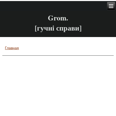
Grom.
[гучні справи]
Главная
Вы здесь