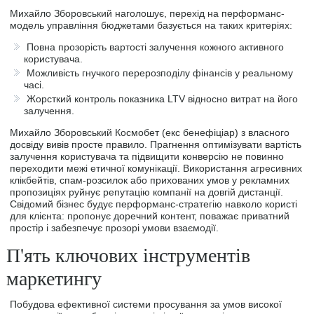
Михайло Зборовський наголошує, перехід на перформанс-
модель управління бюджетами базується на таких критеріях:
Повна прозорість вартості залучення кожного активного
користувача.
Можливість гнучкого перерозподілу фінансів у реальному
часі.
Жорсткий контроль показника LTV відносно витрат на його
залучення.
Михайло Зборовський Космобет (екс бенефіціар) з власного
досвіду вивів просте правило. Прагнення оптимізувати вартість
залучення користувача та підвищити конверсію не повинно
переходити межі етичної комунікації. Використання агресивних
клікбейтів, спам-розсилок або прихованих умов у рекламних
пропозиціях руйнує репутацію компанії на довгій дистанції.
Свідомий бізнес будує перформанс-стратегію навколо користі
для клієнта: пропонує доречний контент, поважає приватний
простір і забезпечує прозорі умови взаємодії.
П'ять ключових інструментів
маркетингу
Побудова ефективної системи просування за умов високої