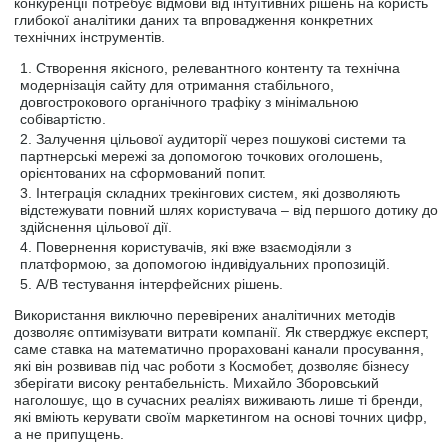
конкуренції потребує відмови від інтуїтивних рішень на користь
глибокої аналітики даних та впровадження конкретних
технічних інструментів.
Створення якісного, релевантного контенту та технічна
модернізація сайту для отримання стабільного,
довгострокового органічного трафіку з мінімальною
собівартістю.
Залучення цільової аудиторії через пошукові системи та
партнерські мережі за допомогою точкових оголошень,
орієнтованих на сформований попит.
Інтеграція складних трекінгових систем, які дозволяють
відстежувати повний шлях користувача – від першого дотику до
здійснення цільової дії.
Повернення користувачів, які вже взаємодіяли з
платформою, за допомогою індивідуальних пропозицій.
A/B тестування інтерфейсних рішень.
Використання виключно перевірених аналітичних методів
дозволяє оптимізувати витрати компанії. Як стверджує експерт,
саме ставка на математично прораховані канали просування,
які він розвивав під час роботи з Космобет, дозволяє бізнесу
зберігати високу рентабельність. Михайло Зборовський
наголошує, що в сучасних реаліях виживають лише ті бренди,
які вміють керувати своїм маркетингом на основі точних цифр,
а не припущень.