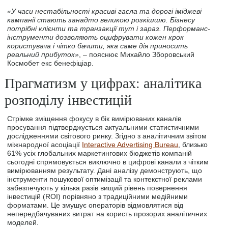
«У часи нестабільності красиві гасла та дорогі іміджеві
кампанії стають занадто великою розкішшю. Бізнесу
потрібні клієнти та транзакції тут і зараз. Перформанс-
інструменти дозволяють оцифрувати кожен крок
користувача і чітко бачити, яка саме дія приносить
реальний прибуток»
, – пояснює Михайло Зборовський
Космобет екс бенефіціар.
Прагматизм у цифрах: аналітика
розподілу інвестицій
Стрімке зміщення фокусу в бік вимірюваних каналів
просування підтверджується актуальними статистичними
дослідженнями світового ринку. Згідно з аналітичним звітом
міжнародної асоціації
Interactive Advertising Bureau
, близько
61% усіх глобальних маркетингових бюджетів компаній
сьогодні спрямовується виключно в цифрові канали з чітким
вимірюванням результату. Дані аналізу демонструють, що
інструменти пошукової оптимізації та контекстної реклами
забезпечують у кілька разів вищий рівень повернення
інвестицій (ROI) порівняно з традиційними медійними
форматами. Це змушує операторів відмовлятися від
непередбачуваних витрат на користь прозорих аналітичних
моделей.