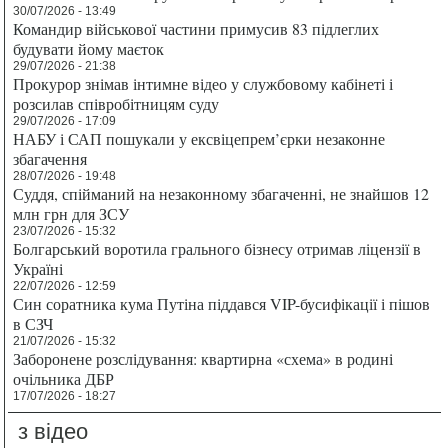
30/07/2026 - 13:49
Командир військової частини примусив 83 підлеглих
будувати йому маєток
29/07/2026 - 21:38
Прокурор знімав інтимне відео у службовому кабінеті і
розсилав співробітницям суду
29/07/2026 - 17:09
НАБУ і САП пошукали у ексвіцепрем’єрки незаконне
збагачення
28/07/2026 - 19:48
Суддя, спійманий на незаконному збагаченні, не знайшов 12
млн грн для ЗСУ
23/07/2026 - 15:32
Болгарський воротила грального бізнесу отримав ліцензії в
Україні
22/07/2026 - 12:59
Син соратника кума Путіна піддався VIP-бусифікації і пішов
в СЗЧ
21/07/2026 - 15:32
Заборонене розслідування: квартирна «схема» в родині
очільника ДБР
17/07/2026 - 18:27
з відео