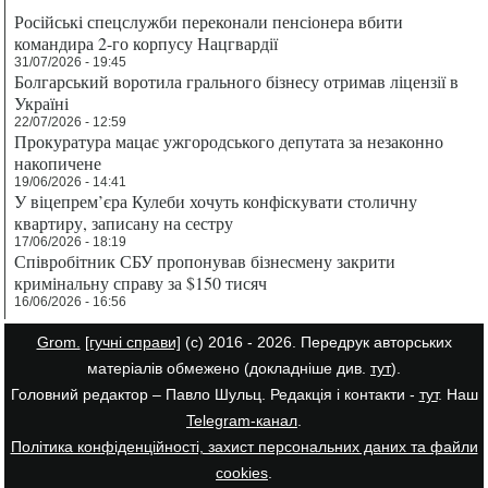
Російські спецслужби переконали пенсіонера вбити
командира 2-го корпусу Нацгвардії
31/07/2026 - 19:45
Болгарський воротила грального бізнесу отримав ліцензії в
Україні
22/07/2026 - 12:59
Прокуратура мацає ужгородського депутата за незаконно
накопичене
19/06/2026 - 14:41
У віцепрем’єра Кулеби хочуть конфіскувати столичну
квартиру, записану на сестру
17/06/2026 - 18:19
Співробітник СБУ пропонував бізнесмену закрити
кримінальну справу за $150 тисяч
16/06/2026 - 16:56
Grom.
[гучні справи]
(с) 2016 - 2026. Передрук авторських
матеріалів обмежено (докладніше див.
тут
).
Головний редактор – Павло Шульц. Редакція і контакти -
тут
. Наш
Telegram-канал
.
Політика конфіденційності, захист персональних даних та файли
cookies
.