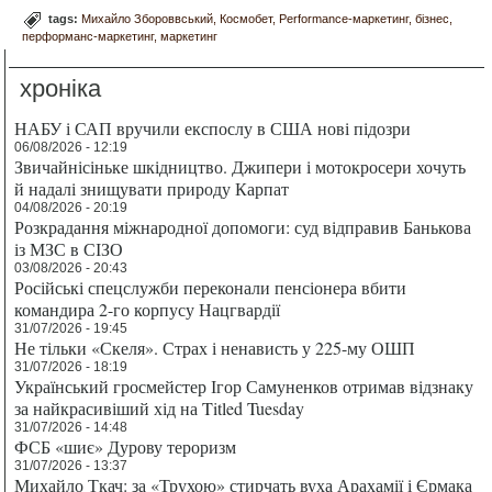
tags:
Михайло Збороввський
Космобет
Performance-маркетинг
бізнес
перформанс-маркетинг
маркетинг
хроніка
НАБУ і САП вручили експослу в США нові підозри
06/08/2026 - 12:19
Звичайнісіньке шкідництво. Джипери і мотокросери хочуть
й надалі знищувати природу Карпат
04/08/2026 - 20:19
Розкрадання міжнародної допомоги: суд відправив Банькова
із МЗС в СІЗО
03/08/2026 - 20:43
Російські спецслужби переконали пенсіонера вбити
командира 2-го корпусу Нацгвардії
31/07/2026 - 19:45
Не тільки «Скеля». Страх і ненависть у 225-му ОШП
31/07/2026 - 18:19
Український гросмейстер Ігор Самуненков отримав відзнаку
за найкрасивіший хід на Titled Tuesday
31/07/2026 - 14:48
ФСБ «шиє» Дурову тероризм
31/07/2026 - 13:37
Михайло Ткач: за «Трухою» стирчать вуха Арахамії і Єрмака