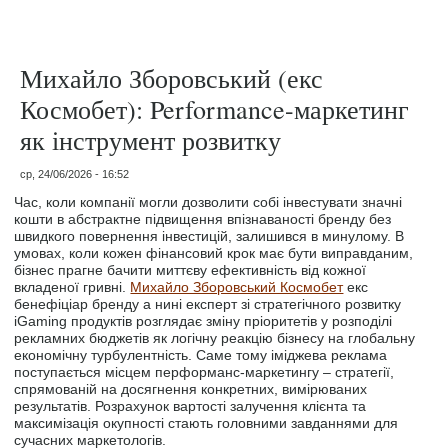
Михайло Зборовський (екс
Космобет): Performance-маркетинг
як інструмент розвитку
ср, 24/06/2026 - 16:52
Час, коли компанії могли дозволити собі інвестувати значні
кошти в абстрактне підвищення впізнаваності бренду без
швидкого повернення інвестицій, залишився в минулому. В
умовах, коли кожен фінансовий крок має бути виправданим,
бізнес прагне бачити миттєву ефективність від кожної
вкладеної гривні.
Михайло Зборовський Космобет
екс
бенефіціар бренду а нині експерт зі стратегічного розвитку
iGaming продуктів розглядає зміну пріоритетів у розподілі
рекламних бюджетів як логічну реакцію бізнесу на глобальну
економічну турбулентність. Саме тому іміджева реклама
поступається місцем перформанс-маркетингу – стратегії,
спрямованій на досягнення конкретних, вимірюваних
результатів. Розрахунок вартості залучення клієнта та
максимізація окупності стають головними завданнями для
сучасних маркетологів.