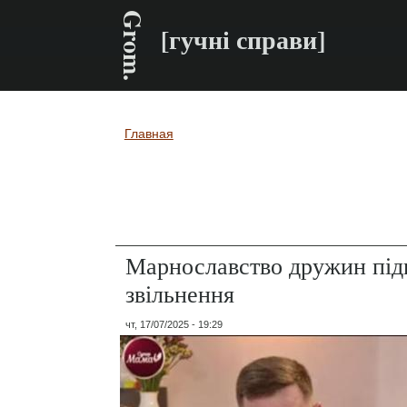
Grom.
[гучні справи]
Главная
Вы здесь
Марнославство дружин підв
звільнення
чт, 17/07/2025 - 19:29