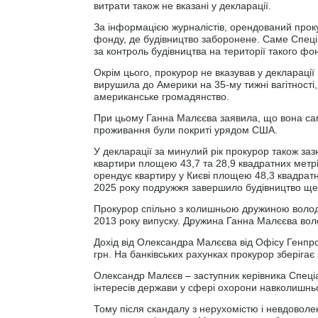
витрати також не вказані у декларації.
За інформацією журналістів, орендований прок
фонду, де будівництво заборонене. Саме Спеціа
за контроль будівництва на території такого фо
Окрім цього, прокурор не вказував у деклараці
вирушила до Америки на 35-му тижні вагітності
американське громадянство.
При цьому Ганна Малєєва заявила, що вона само
проживання були покриті урядом США.
У декларації за минулий рік прокурор також заз
квартири площею 43,7 та 28,9 квадратних мет
орендує квартиру у Києві площею 48,3 квадратн
2025 року подружжя завершило будівництво ще 
Прокурор спільно з колишньою дружиною воло
2013 року випуску. Дружина Ганна Малєєва вол
Дохід від Олександра Малєєва від Офісу Генпрок
грн. На банківських рахунках прокурор зберігає 
Олександр Малєєв – заступник керівника Спеціа
інтересів держави у сфері охорони навколишн
Тому після скандалу з нерухомістю і невдоволе