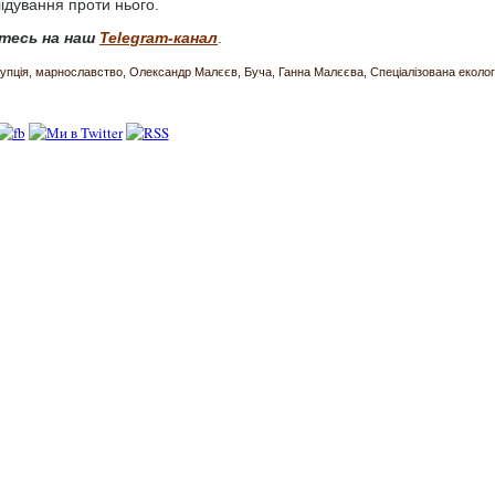
ідування проти нього.
тесь на наш
Telegram-канал
.
упція
марнославство
Олександр Малєєв
Буча
Ганна Малєєва
Спеціалізована еколог