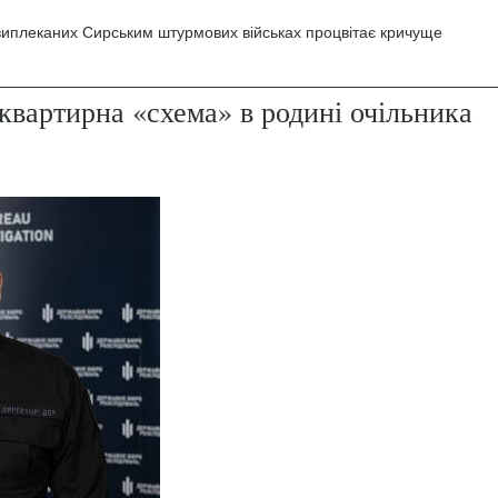
 виплеканих Сирським штурмових військах процвітає кричуще
квартирна «схема» в родині очільника