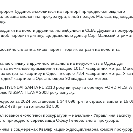
урором будинок знаходиться на території природно-заповідного
лізована екологічна прокуратура, в якій працює Малєєв, відповідає
нду.
ї видатки на пологи дружини, які відбулися в США. Дружина прокуро
, щоб народити дитину, що дозволило доньці Сарі Малєєвій отримат
стійно сплатила лише переліт, тоді як витрати на пологи та
начає спільну з дружиною власність на нерухомість в Одесі: дві
рів та нежитлове приміщення площею 101,7 квадратних метра. Мал
их метра та квартиру в Одесі площею 73,4 квадратних метра. У квіт
однієї квартири в Одесі площею 90 квадратних метрів.
діє HYUNDAI SANTA FE 2013 року випуску та орендує FORD FIESTA
одіє NISSAN TEANA 2008 року випуску.
урора за 2024 рік становив 1 344 098 грн та страхові виплати 15 0
562 478 грн та готівкою $2 500.
лізованої екологічної прокуратури – начальник Управління захисту
ього природного середовища Офісу Генерального прокурора.
нням в соцмережах Кваліфікаційно-дисциплінарна комісія прокурор