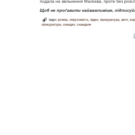
подала на звільнення Малєєва, проте без розсл
Щоб не проґавити найважливіше, підписуй
tags:
розкіш
нерухомість
відео
прокуратура
авто
кор
прокуратура
скандал
скандали