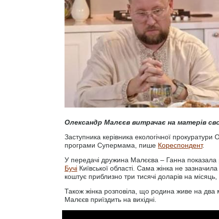
Олександр Малєєв витрачає на матерів св
Заступника керівника екологічної прокуратури 
програми Супермама, пише
Кореспондент
.
У передачі дружина Малєєва – Ганна показала
Бучі
Київської області. Сама жінка не зазначила
коштує приблизно три тисячі доларів на місяць,
Також жінка розповіла, що родина живе на два м
Малєєв приїздить на вихідні.