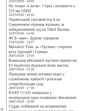
31/07/2026 - 19:45
Не тільки «Скеля». Страх і ненависть у
225-му ОШП
31/07/2026 - 18:19
Український гросмейстер Ігор
Самуненков отримав відзнаку за
найкрасивіший хід на Titled Tuesday
31/07/2026 - 14:48
ФСБ «шиє» Дурову тероризм
31/07/2026 - 13:37
Михайло Ткач: за «Трухою» стирчать
вуха Арахамії і Єрмака
30/07/2026 - 13:49
Командир військової частини примусив
83 підлеглих будувати йому маєток
29/07/2026 - 21:38
Прокурор знімав інтимне відео у
службовому кабінеті і розсилав
співробітницям суду
29/07/2026 - 17:09
НАБУ і САП пошукали у
ексвіцепрем’єрки незаконне збагачення
28/07/2026 - 19:48
Суддя, спійманий на незаконному
ці
збагаченні, не знайшов 12 млн грн для