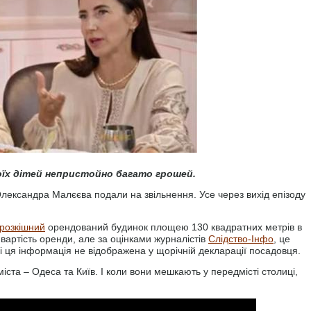
оїх дітей непристойно багато грошей.
Олександра Малєєва подали на звільнення. Усе через вихід епізоду
розкішний
орендований будинок площею 130 квадратних метрів в
 вартість оренди, але за оцінками журналістів
Слідство-Інфо
, це
 і ця інформація не відображена у щорічній декларації посадовця.
іста – Одеса та Київ. І коли вони мешкають у передмісті столиці,