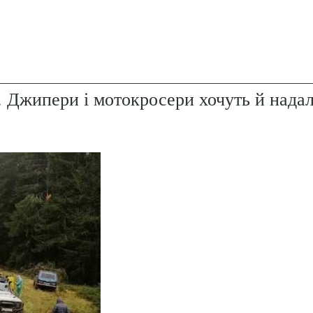
. Джипери і мотокросери хочуть й надал