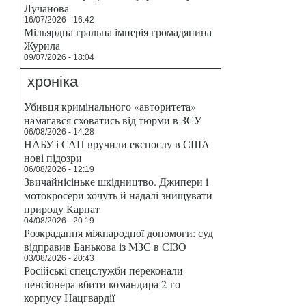
Лучанова
16/07/2026 - 16:42
Мільярдна гральна імперія громадянина
Журила
09/07/2026 - 18:04
хроніка
Убивця кримінального «авторитета»
намагався сховатись від тюрми в ЗСУ
06/08/2026 - 14:28
НАБУ і САП вручили експослу в США
нові підозри
06/08/2026 - 12:19
Звичайнісіньке шкідництво. Джипери і
мотокросери хочуть й надалі знищувати
природу Карпат
04/08/2026 - 20:19
Розкрадання міжнародної допомоги: суд
відправив Банькова із МЗС в СІЗО
03/08/2026 - 20:43
Російські спецслужби переконали
пенсіонера вбити командира 2-го
корпусу Нацгвардії