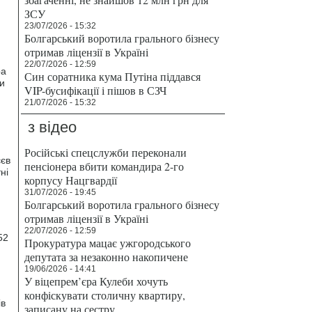
ЗСУ
23/07/2026 - 15:32
Болгарський воротила грального бізнесу
отримав ліцензії в Україні
22/07/2026 - 12:59
ра
Син соратника кума Путіна піддався
и
VIP-бусифікації і пішов в СЗЧ
21/07/2026 - 15:32
з відео
Російські спецслужби переконали
єєв
пенсіонера вбити командира 2-го
ні
корпусу Нацгвардії
31/07/2026 - 19:45
Болгарський воротила грального бізнесу
отримав ліцензії в Україні
22/07/2026 - 12:59
52
Прокуратура мацає ужгородського
депутата за незаконно накопичене
19/06/2026 - 14:41
У віцепрем’єра Кулеби хочуть
конфіскувати столичну квартиру,
ів
записану на сестру