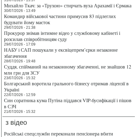
31/07/2026 - 13:37
Михайло Ткач: за «Трухою» стирчать вуха Арахамії і Єрмака
30/07/2026 - 13:49
Командир військової частини примусив 83 підлеглих
будувати йому маєток
29/07/2026 - 21:38
Прокурор знімав інтимне відео у службовому кабінеті і
розсилав співробітницям суду
29/07/2026 - 17:09
НАБУ і САП пошукали у ексвіцепрем’єрки незаконне
збагачення
28/07/2026 - 19:48
Суддя, спійманий на незаконному збагаченні, не знайшов 12
млн грн для ЗСУ
23/07/2026 - 15:32
Болгарський воротила грального бізнесу отримав ліцензії в
Україні
22/07/2026 - 12:59
Син соратника кума Путіна піддався VIP-бусифікації і пішов
в СЗЧ
21/07/2026 - 15:32
з відео
Російські спецслужби переконали пенсіонера вбити