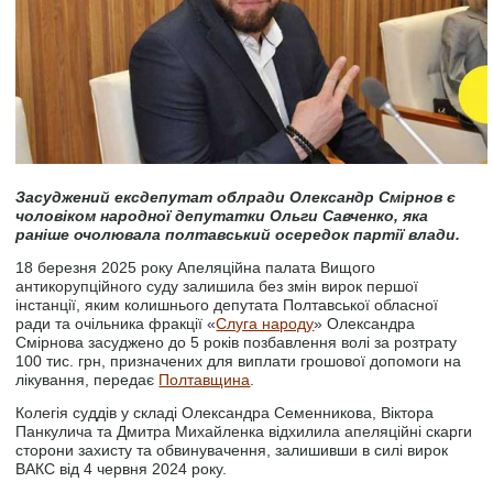
Засуджений ексдепутат облради Олександр Смірнов є
чоловіком народної депутатки Ольги Савченко, яка
раніше очолювала полтавський осередок партії влади.
18 березня 2025 року Апеляційна палата Вищого
антикорупційного суду залишила без змін вирок першої
інстанції, яким колишнього депутата Полтавської обласної
ради та очільника фракції «
Слуга народу
» Олександра
Смірнова засуджено до 5 років позбавлення волі за розтрату
100 тис. грн, призначених для виплати грошової допомоги на
лікування, передає
Полтавщина
.
Колегія суддів у складі Олександра Семенникова, Віктора
Панкулича та Дмитра Михайленка відхилила апеляційні скарги
сторони захисту та обвинувачення, залишивши в силі вирок
ВАКС від 4 червня 2024 року.