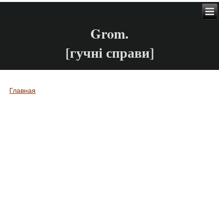
Grom.
[гучні справи]
Главная
Вы здесь