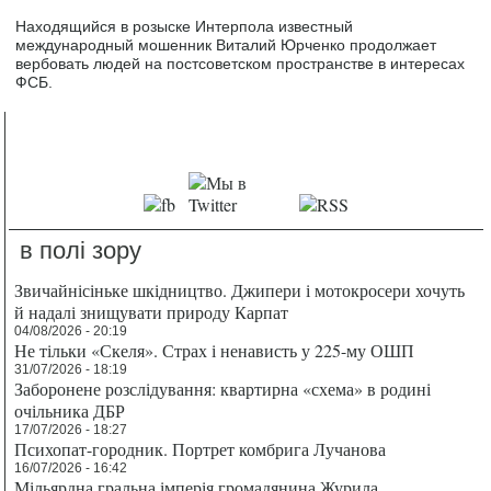
Находящийся в розыске Интерпола известный
международный мошенник Виталий Юрченко продолжает
вербовать людей на постсоветском пространстве в интересах
ФСБ.
в полі зору
Звичайнісіньке шкідництво. Джипери і мотокросери хочуть
й надалі знищувати природу Карпат
04/08/2026 - 20:19
Не тільки «Скеля». Страх і ненависть у 225-му ОШП
31/07/2026 - 18:19
Заборонене розслідування: квартирна «схема» в родині
очільника ДБР
17/07/2026 - 18:27
Психопат-городник. Портрет комбрига Лучанова
16/07/2026 - 16:42
Мільярдна гральна імперія громадянина Журила