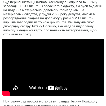
Суд першої інстанції визнав Олександра Смірнова винним у
заволодінні 100 тис. грн з обласного бюджету, які були виділені
на надання матеріальної допомоги громадянам. За
матеріалами слідства, у грудні 2022 року депутат, маючи в
розпорядженні бюджет на допомогу у розмірі 200 тис. грн,
вирішив заволодіти частиною цих коштів. Він залучив свою
двоюрідну сестру Тетяну Полішко, яка надала підроблену
виписку з медичної карти про наявність захворювання, щоб
отримати виплату.
При цьому суд першої інстанції виправдав Тетяну Полішко у
зв’язку з недоведеністю вчинення кримінального