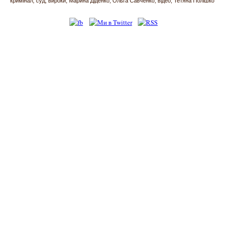
кримінал
суд
вироки
Марина Діденко
Ольга Савченко
відео
Тетяна Полішко