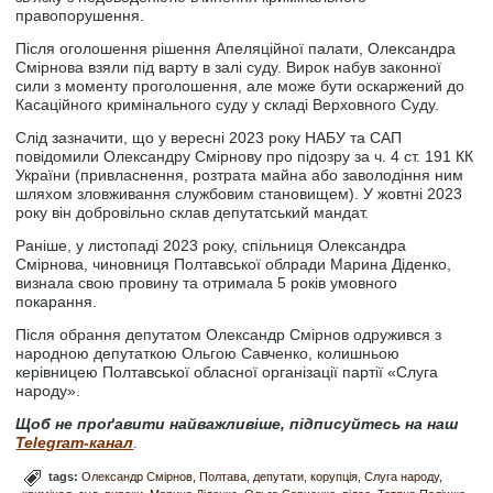
правопорушення.
Після оголошення рішення Апеляційної палати, Олександра
Смірнова взяли під варту в залі суду. Вирок набув законної
сили з моменту проголошення, але може бути оскаржений до
Касаційного кримінального суду у складі Верховного Суду.
Слід зазначити, що у вересні 2023 року НАБУ та САП
повідомили Олександру Смірнову про підозру за ч. 4 ст. 191 КК
України (привласнення, розтрата майна або заволодіння ним
шляхом зловживання службовим становищем). У жовтні 2023
року він добровільно склав депутатський мандат.
Раніше, у листопаді 2023 року, спільниця Олександра
Смірнова, чиновниця Полтавської облради Марина Діденко,
визнала свою провину та отримала 5 років умовного
покарання.
Після обрання депутатом Олександр Смірнов одружився з
народною депутаткою Ольгою Савченко, колишньою
керівницею Полтавської обласної організації партії «Слуга
народу».
Щоб не проґавити найважливіше, підписуйтесь на наш
Telegram-канал
.
tags:
Олександр Смірнов
Полтава
депутати
корупція
Слуга народу