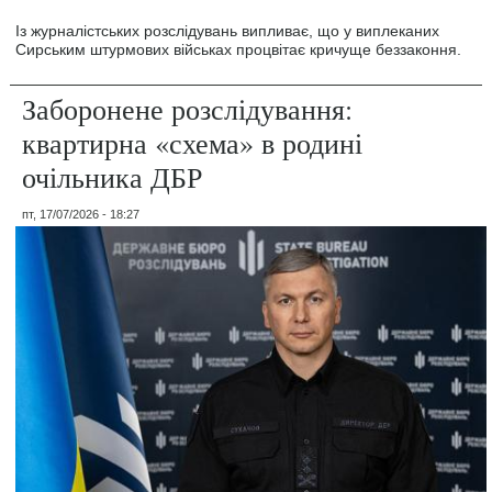
Із журналістських розслідувань випливає, що у виплеканих
Сирським штурмових військах процвітає кричуще беззаконня.
Заборонене розслідування:
квартирна «схема» в родині
очільника ДБР
пт, 17/07/2026 - 18:27