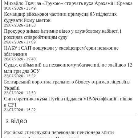
Михайло Ткач: за «Трухою» стирчать вуха Арахамії і Єрмака
30/07/2026 - 13:49
Командир військової частини примусив 83 підлеглих
будувати йому маєток
29/07/2026 - 21:38
Прокурор знімав інтимне відео у службовому кабінеті і
розсилав співробітницям суду
29/07/2026 - 17:09
НАБУ і САП пошукали у ексвіцепрем’єрки незаконне
збагачення
28/07/2026 - 19:48
Суддя, спійманий на незаконному збагаченні, не знайшов 12
млн грн для ЗСУ
23/07/2026 - 15:32
Болгарський воротила грального бізнесу отримав ліцензії в
Україні
22/07/2026 - 12:59
Син соратника кума Путіна піддався VIP-бусифікації і пішов
в СЗЧ
21/07/2026 - 15:32
з відео
Російські спецслужби переконали пенсіонера вбити