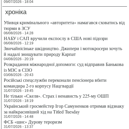
09/07/2026 - 18:04
хроніка
Убивця кримінального «авторитета» намагався сховатись від
тюрми в ЗСУ
06/08/2026 - 14:28
НАБУ і САП вручили експослу в США нові підозри
06/08/2026 - 12:19
Звичайнісіньке шкідництво. Джипери і мотокросери хочуть
й надалі знищувати природу Карпат
04/08/2026 - 20:19
Розкрадання міжнародної допомоги: суд відправив Банькова
із МЗС в СІЗО
03/08/2026 - 20:43
Російські спецслужби переконали пенсіонера вбити
командира 2-го корпусу Нацгвардії
31/07/2026 - 19:45
Не тільки «Скеля». Страх і ненависть у 225-му ОШП
31/07/2026 - 18:19
Український гросмейстер Ігор Самуненков отримав відзнаку
за найкрасивіший хід на Titled Tuesday
31/07/2026 - 14:48
ФСБ «шиє» Дурову тероризм
31/07/2026 - 13:37