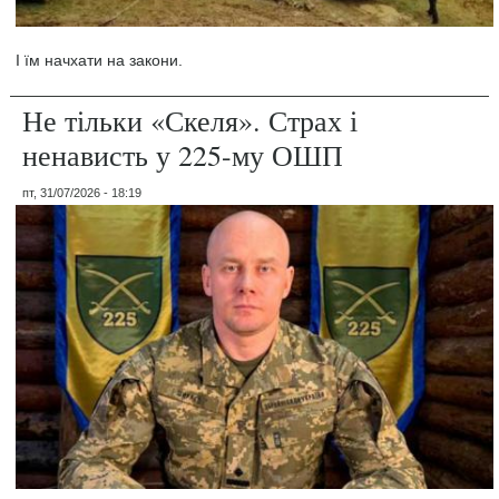
І їм начхати на закони.
Не тільки «Скеля». Страх і
ненависть у 225-му ОШП
пт, 31/07/2026 - 18:19