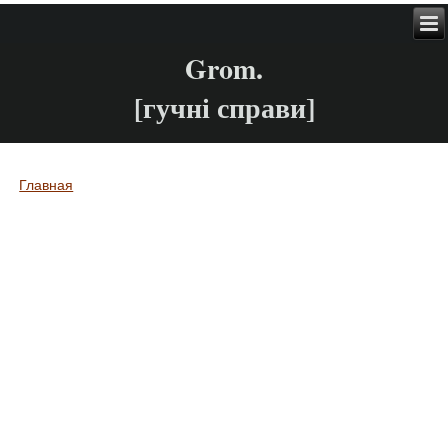
Grom.
[гучні справи]
Главная
Вы здесь