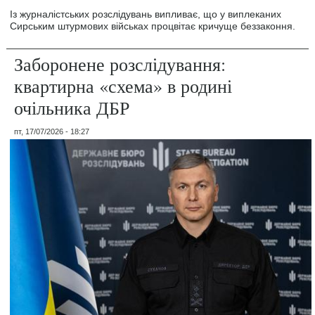
Із журналістських розслідувань випливає, що у виплеканих
Сирським штурмових військах процвітає кричуще беззаконня.
Заборонене розслідування:
квартирна «схема» в родині
очільника ДБР
пт, 17/07/2026 - 18:27