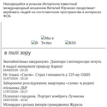
Находящийся в розыске Интерпола известный
международный мошенник Виталий Юрченко продолжает
вербовать людей на постсоветском пространстве в интересах
ФСБ.
в полі зору
Звичайнісіньке шкідництво. Джипери і мотокросери хочуть
й надалі знищувати природу Карпат
04/08/2026 - 20:19
Не тільки «Скеля». Страх і ненависть у 225-му ОШП
31/07/2026 - 18:19
Заборонене розслідування: квартирна «схема» в родині
очільника ДБР
17/07/2026 - 18:27
Психопат-городник. Портрет комбрига Лучанова
16/07/2026 - 16:42
Мільярдна гральна імперія громадянина Журила