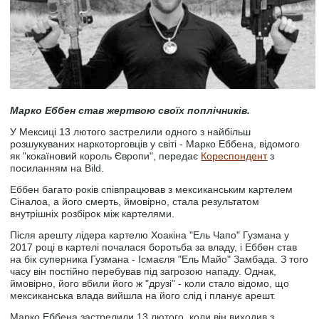
Марко Еббен став жертвою своїх поплічників.
У Мексиці 13 лютого застрелили одного з найбільш
розшукуваних наркоторговців у світі - Марко Еббена, відомого
як "кокаїновий король Європи", передає
Кореспондент
з
посиланням на Bild.
Еббен багато років співпрацював з мексиканським картелем
Сіналоа, а його смерть, ймовірно, стала результатом
внутрішніх розбірок між картелями.
Після арешту лідера картелю Хоакіна "Ель Чапо" Гузмана у
2017 році в картелі почалася боротьба за владу, і Еббен став
на бік суперника Гузмана - Ісмаєля "Ель Майо" Замбада. З того
часу він постійно перебував під загрозою нападу. Однак,
ймовірно, його вбили його ж "друзі" - коли стало відомо, що
мексиканська влада вийшла на його слід і планує арешт.
Марко Еббена застрелили 13 лютого, коли він виходив з