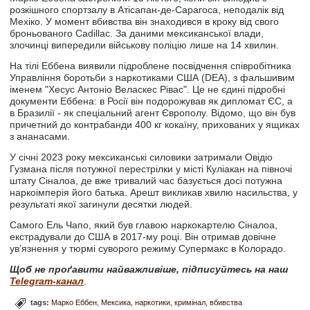
розкішного спортзалу в Атісапан-де-Сарагоса, неподалік від
Мехіко. У момент вбивства він знаходився в кроку від свого
броньованого Cadillac. За даними мексиканської влади,
злочинці випередили військову поліцію лише на 14 хвилин.
На тілі Еббена виявили підроблене посвідчення співробітника
Управління боротьби з наркотиками США (DEA), з фальшивим
іменем "Хесус Антоніо Веласкес Рівас". Це не єдині підробні
документи Еббена: в Росії він подорожував як дипломат ЄС, а
в Бразилії - як спеціальний агент Європолу. Відомо, що він був
причетний до контрабанди 400 кг кокаїну, прихованих у ящиках
з ананасами.
У січні 2023 року мексиканські силовики затримали Овідіо
Гузмана після потужної перестрілки у місті Куліакан на півночі
штату Сіналоа, де вже тривалий час базується досі потужна
наркоімперія його батька. Арешт викликав хвилю насильства, у
результаті якої загинули десятки людей.
Самого Ель Чапо, який був главою наркокартелю Сіналоа,
екстрадували до США в 2017-му році. Він отримав довічне
ув’язнення у тюрмі суворого режиму Супермакс в Колорадо.
Щоб не проґавити найважливіше, підписуйтесь на наш
Telegram-канал
.
tags:
Марко Еббен
Мексика
наркотики
кримінал
вбивства