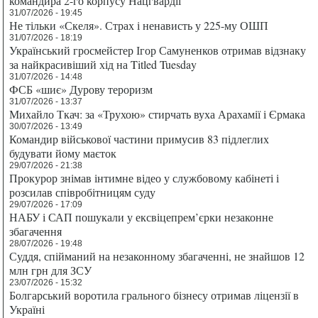
командира 2-го корпусу Нацгвардії
31/07/2026 - 19:45
Не тільки «Скеля». Страх і ненависть у 225-му ОШП
31/07/2026 - 18:19
Український гросмейстер Ігор Самуненков отримав відзнаку
за найкрасивіший хід на Titled Tuesday
31/07/2026 - 14:48
ФСБ «шиє» Дурову тероризм
31/07/2026 - 13:37
Михайло Ткач: за «Трухою» стирчать вуха Арахамії і Єрмака
30/07/2026 - 13:49
Командир військової частини примусив 83 підлеглих
будувати йому маєток
29/07/2026 - 21:38
Прокурор знімав інтимне відео у службовому кабінеті і
розсилав співробітницям суду
29/07/2026 - 17:09
НАБУ і САП пошукали у ексвіцепрем’єрки незаконне
збагачення
28/07/2026 - 19:48
Суддя, спійманий на незаконному збагаченні, не знайшов 12
млн грн для ЗСУ
23/07/2026 - 15:32
Болгарський воротила грального бізнесу отримав ліцензії в
Україні