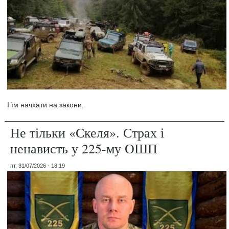
І їм начхати на закони.
Не тільки «Скеля». Страх і
ненависть у 225-му ОШП
пт, 31/07/2026 - 18:19