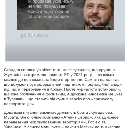
Скандал спалахнув після того, як з’ясувалося, що дружина
Жумаділова отримала паспорт РФ у 2021 році — за кілька
місяців до повномасштабного вторгнення. Сам він наполягає,
що документ був оформлений «під тиском» окупаційної влади
під час її перебування в Криму. Проте журналісти встановили,
що їхнє розлучення є фіктивним, а дружина чиновника мешкає
в Туреччині, що ставить під сумнів версію про «примусову
паспортизацію».
Додаткові питання викликає діяльність брата Жумаділова,
Мурата. Він очолює компанію «Атлант Сервіс», яка здійснює
перевезення між окупованими територіями, Росією та
Україною. У списку маршрутів – рейси з Москви до тимчасово