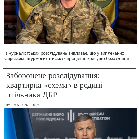
Із журналістських розслідувань випливає, що у виплеканих
Сирським штурмових військах процвітає кричуще беззаконня.
Заборонене розслідування:
квартирна «схема» в родині
очільника ДБР
пт, 17/07/2026 - 18:27