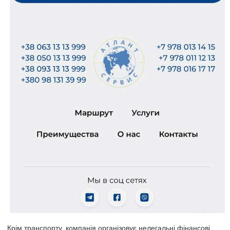
Крім транспорту, компанія організовує нелегальні фінансові