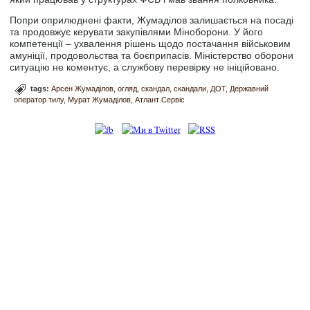
Попри оприлюднені факти, Жумаділов залишається на посаді
та продовжує керувати закупівлями Міноборони. У його
компетенції – ухвалення рішень щодо постачання військовим
амуніції, продовольства та боєприпасів. Міністерство оборони
ситуацію не коментує, а службову перевірку не ініційовано.
tags:
Арсен Жумаділов
огляд
скандал
скандали
ДОТ
Державний
оператор тилу
Мурат Жумаділов
Атлант Сервіс