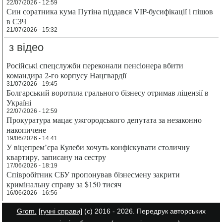
22/07/2026 - 12:59
Син соратника кума Путіна піддався VIP-бусифікації і пішов
в СЗЧ
21/07/2026 - 15:32
з відео
Російські спецслужби переконали пенсіонера вбити
командира 2-го корпусу Нацгвардії
31/07/2026 - 19:45
Болгарський воротила грального бізнесу отримав ліцензії в
Україні
22/07/2026 - 12:59
Прокуратура мацає ужгородського депутата за незаконно
накопичене
19/06/2026 - 14:41
У віцепрем’єра Кулеби хочуть конфіскувати столичну
квартиру, записану на сестру
17/06/2026 - 18:19
Співробітник СБУ пропонував бізнесмену закрити
кримінальну справу за $150 тисяч
16/06/2026 - 16:56
Grom.
[гучні справи]
(с) 2016 - 2026. Передрук авторських