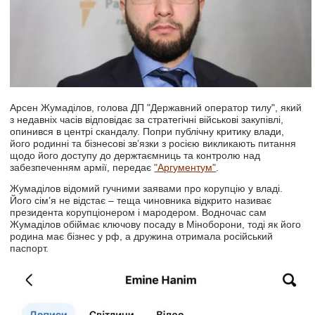
Арсен Жумаділов, голова ДП "Державний оператор тилу", який
з недавніх часів відповідає за стратегічні військові закупівлі,
опинився в центрі скандалу. Попри публічну критику влади,
його родинні та бізнесові зв’язки з росією викликають питання
щодо його доступу до держтаємниць та контролю над
забезпеченням армії, передає
"Аргументум"
.
Жумаділов відомий гучними заявами про корупцію у владі.
Його сім’я не відстає – теща чиновника відкрито називає
президента корупціонером і мародером. Водночас сам
Жумаділов обіймає ключову посаду в Міноборони, тоді як його
родина має бізнес у рф, а дружина отримала російський
паспорт.