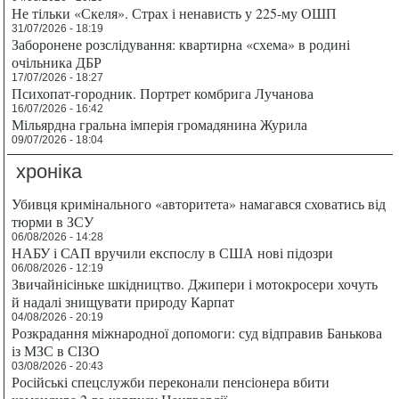
Не тільки «Скеля». Страх і ненависть у 225-му ОШП
31/07/2026 - 18:19
Заборонене розслідування: квартирна «схема» в родині
очільника ДБР
17/07/2026 - 18:27
Психопат-городник. Портрет комбрига Лучанова
16/07/2026 - 16:42
Мільярдна гральна імперія громадянина Журила
09/07/2026 - 18:04
хроніка
Убивця кримінального «авторитета» намагався сховатись від
тюрми в ЗСУ
06/08/2026 - 14:28
НАБУ і САП вручили експослу в США нові підозри
06/08/2026 - 12:19
Звичайнісіньке шкідництво. Джипери і мотокросери хочуть
й надалі знищувати природу Карпат
04/08/2026 - 20:19
Розкрадання міжнародної допомоги: суд відправив Банькова
із МЗС в СІЗО
03/08/2026 - 20:43
Російські спецслужби переконали пенсіонера вбити