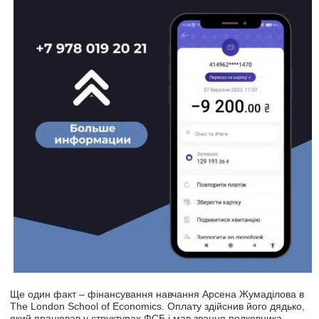
Ще один факт – фінансування навчання Арсена Жумаділова в
The London School of Economics. Оплату здійснив його дядько,
який працював у структурах ФСБ і мав звання полковника.