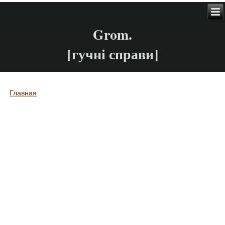
Grom.
[гучні справи]
Главная
Вы здесь