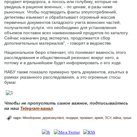
продают втридорога, а лосось или голубику, которые не
увидишь в рационе военных, - по ценам, в разы ниже
рыночных. Чтобы подтвердить факты злоупотреблений,
детективы изымают и обрабатывают огромный массив
первичных документов складского учета воинских частей,
получателей услуги, что необходимо для установления
объемов поставок всех наименований продуктов по каталогу.
Сейчас назначен ряд экспертиз, продолжается сбор
дополнительных материалов", - говорят в ведомстве.
Национальное бюро отмечает, что понимает важность этого
расследования и общественный резонанс вокруг него, а
потому и в дальнейшем будет информировать о его ходе.
НАБУ также показало примерно треть документов, изъятых в
рамках указанного расследования, а это огромные стосы
бумаг.
Чтобы не пропустить самое важное, подписывайтесь
на наш
Telegram-канал
.
tags:
Міноборони
держзакупівлі
тендери
провіант
армія
ЗСУ
війна
гроші