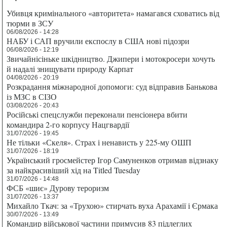
Убивця кримінального «авторитета» намагався сховатись від
тюрми в ЗСУ
06/08/2026 - 14:28
НАБУ і САП вручили експослу в США нові підозри
06/08/2026 - 12:19
Звичайнісіньке шкідництво. Джипери і мотокросери хочуть
й надалі знищувати природу Карпат
04/08/2026 - 20:19
Розкрадання міжнародної допомоги: суд відправив Банькова
із МЗС в СІЗО
03/08/2026 - 20:43
Російські спецслужби переконали пенсіонера вбити
командира 2-го корпусу Нацгвардії
31/07/2026 - 19:45
Не тільки «Скеля». Страх і ненависть у 225-му ОШП
31/07/2026 - 18:19
Український гросмейстер Ігор Самуненков отримав відзнаку
за найкрасивіший хід на Titled Tuesday
31/07/2026 - 14:48
ФСБ «шиє» Дурову тероризм
31/07/2026 - 13:37
Михайло Ткач: за «Трухою» стирчать вуха Арахамії і Єрмака
30/07/2026 - 13:49
Командир військової частини примусив 83 підлеглих