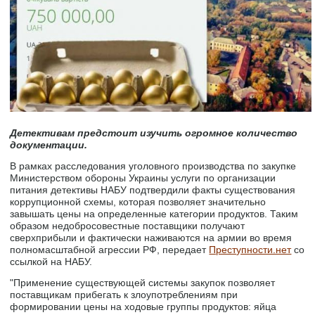
Детективам предстоит изучить огромное количество
документации.
В рамках расследования уголовного производства по закупке
Министерством обороны Украины услуги по организации
питания детективы НАБУ подтвердили факты существования
коррупционной схемы, которая позволяет значительно
завышать цены на определенные категории продуктов. Таким
образом недобросовестные поставщики получают
сверхприбыли и фактически наживаются на армии во время
полномасштабной агрессии РФ, передает
Преступности.нет
со
ссылкой на НАБУ.
"Применение существующей системы закупок позволяет
поставщикам прибегать к злоупотреблениям при
формировании цены на ходовые группы продуктов: яйца