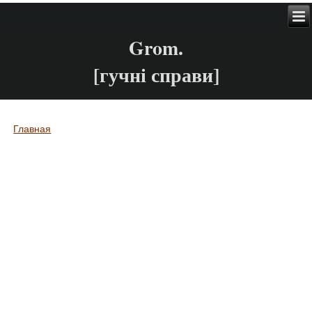
Grom.
[гучні справи]
Главная
Вы здесь