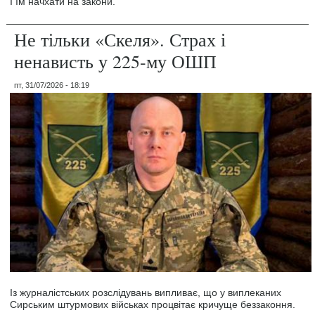
І їм начхати на закони.
Не тільки «Скеля». Страх і
ненависть у 225-му ОШП
пт, 31/07/2026 - 18:19
Із журналістських розслідувань випливає, що у виплеканих
Сирським штурмових військах процвітає кричуще беззаконня.