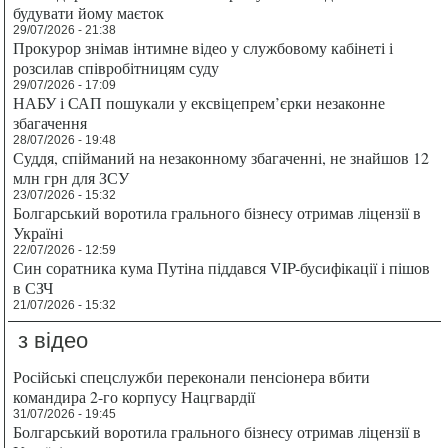
будувати йому маєток
29/07/2026 - 21:38
Прокурор знімав інтимне відео у службовому кабінеті і
розсилав співробітницям суду
29/07/2026 - 17:09
НАБУ і САП пошукали у ексвіцепрем’єрки незаконне
збагачення
28/07/2026 - 19:48
Суддя, спійманий на незаконному збагаченні, не знайшов 12
млн грн для ЗСУ
23/07/2026 - 15:32
Болгарський воротила грального бізнесу отримав ліцензії в
Україні
22/07/2026 - 12:59
Син соратника кума Путіна піддався VIP-бусифікації і пішов
в СЗЧ
21/07/2026 - 15:32
з відео
Російські спецслужби переконали пенсіонера вбити
командира 2-го корпусу Нацгвардії
31/07/2026 - 19:45
Болгарський воротила грального бізнесу отримав ліцензії в