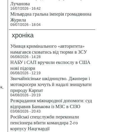
Лучанова
16/07/2026 - 16:42
Мільярдна гральна імперія громадянина
Журила
09/07/2026 - 18:04
хроніка
Убивця кримінального «авторитета»
намагався сховатись від тюрми в ЗСУ
06/08/2026 - 14:28
НАБУ і САП вручили експослу в США
нові підозри
06/08/2026 - 12:19
Звичайнісіньке шкідництво. Джипери і
мотокросери хочуть й надалі знищувати
к,
природу Карпат
04/08/2026 - 20:19
Розкрадання міжнародної допомоги: суд
відправив Банькова із МЗС в СІЗО
03/08/2026 - 20:43
Російські спецслужби переконали
пенсіонера вбити командира 2-го
корпусу Нацгвардії