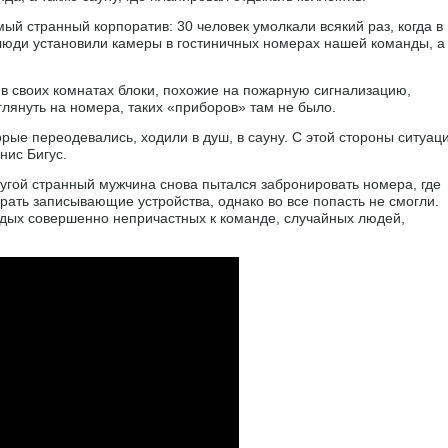
й странный корпоратив: 30 человек умолкали всякий раз, когда в
люди установили камеры в гостиничных номерах нашей команды, а
в своих комнатах блоки, похожие на пожарную сигнализацию,
глянуть на номера, таких «приборов» там не было.
рые переодевались, ходили в душ, в сауну. С этой стороны ситуац
нис Бигус.
ругой странный мужчина снова пытался забронировать номера, где
рать записывающие устройства, однако во все попасть не смогли.
дых совершенно непричастных к команде, случайных людей,