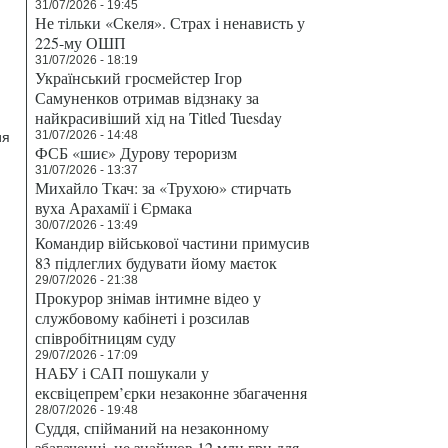
31/07/2026 - 19:45
Не тільки «Скеля». Страх і ненависть у
225-му ОШП
31/07/2026 - 18:19
Український гросмейстер Ігор
Самуненков отримав відзнаку за
найкрасивіший хід на Titled Tuesday
31/07/2026 - 14:48
ия
ФСБ «шиє» Дурову тероризм
31/07/2026 - 13:37
Михайло Ткач: за «Трухою» стирчать
вуха Арахамії і Єрмака
30/07/2026 - 13:49
Командир військової частини примусив
83 підлеглих будувати йому маєток
29/07/2026 - 21:38
Прокурор знімав інтимне відео у
службовому кабінеті і розсилав
співробітницям суду
29/07/2026 - 17:09
НАБУ і САП пошукали у
ексвіцепрем’єрки незаконне збагачення
28/07/2026 - 19:48
Суддя, спійманий на незаконному
збагаченні, не знайшов 12 млн грн для