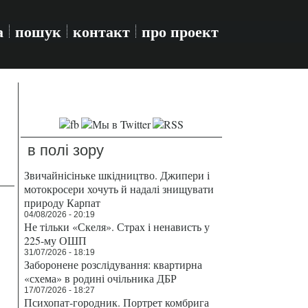
а
пошук
контакт
про проект
в полі зору
Звичайнісіньке шкідництво. Джипери і
мотокросери хочуть й надалі знищувати
природу Карпат
04/08/2026 - 20:19
Не тільки «Скеля». Страх і ненависть у
225-му ОШП
31/07/2026 - 18:19
Заборонене розслідування: квартирна
«схема» в родині очільника ДБР
17/07/2026 - 18:27
Психопат-городник. Портрет комбрига