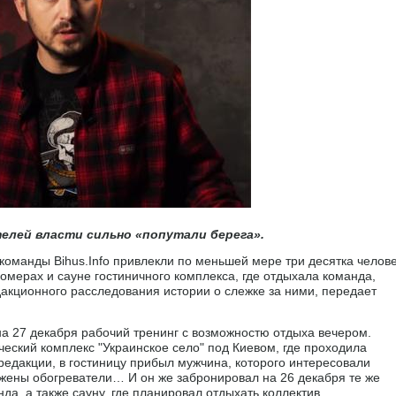
елей власти сильно «попутали берега».
команды Bihus.Info привлекли по меньшей мере три десятка челове
омерах и сауне гостиничного комплекса, где отдыхала команда,
дакционного расследования истории о слежке за ними, передает
на 27 декабря рабочий тренинг с возможностю отдыха вечером.
еский комплекс "Украинское село" под Киевом, где проходила
редакции, в гостиницу прибыл мужчина, которого интересовали
ожены обогреватели… И он же забронировал на 26 декабря те же
да, а также сауну, где планировал отдыхать коллектив.