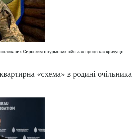
 виплеканих Сирським штурмових військах процвітає кричуще
квартирна «схема» в родині очільника