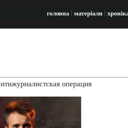
головна
матеріали
хронік
антижурналистская операция