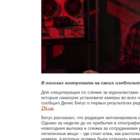
В поисках компромата на своих изобличит
Для спецоперации по слежке за журналистами 
которые накануне установили камеры во всех н
сообщил Денис Бигус о первых результатах ре
ZN.ua
.
Бигус рассказал, что редакция запланировала 
Однако за неделю до их прибытия в этнографич
новогодняя вылазка и слежка за сотрудниками 
нетипичные вещи – где стоит елка, как распол
номера, в которых должна была отдыхать коман