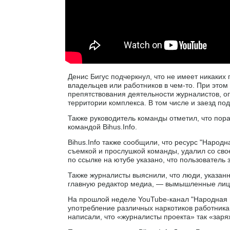
Денис Бигус подчеркнул, что не имеет никаких
владельцев или работников в чем-то. При этом
препятствования деятельности журналистов, о
территории комплекса. В том числе и заезд по
Также руководитель команды отметил, что пора
командой Bihus.Info.
Bihus.Info также сообщили, что ресурс "Народн
съемкой и прослушкой команды, удалил со свое
по ссылке на ютубе указано, что пользователь 
Также журналисты выяснили, что люди, указан
главную редактор медиа, — вымышленные лица
На прошлой неделе YouTube-канал "Народная п
употребление различных наркотиков работникам
написали, что «журналисты проекта» так «за