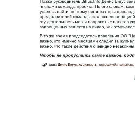
Позже руководитель Bihus.Info Денис Бигус зая
членами команды проекта. По его словам, ком
удалось найти, поэтому организаторы преслед
представителей команды стал «спецоперацией»
эту деятельность могли направить с налогов у
запрещенных веществ на видео, как отмечалось
В то же время председатель правления ОО "Це
важно, кто именно месяцами следил за журнал
важно, что такие действия очевидно незаконны
Чтобы не пропустить самое важное, подп
tags:
Денис Бигус
журналисты
спецслужби
кримінал