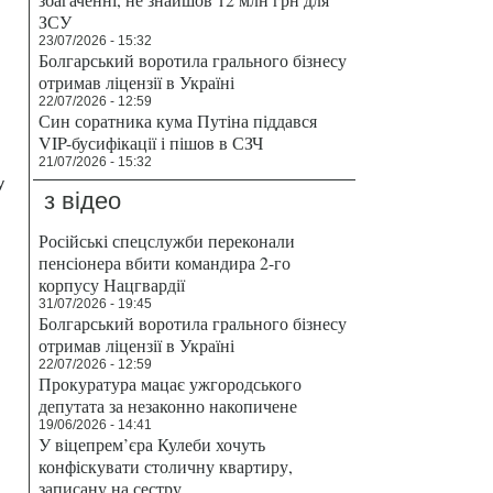
ЗСУ
23/07/2026 - 15:32
Болгарський воротила грального бізнесу
отримав ліцензії в Україні
22/07/2026 - 12:59
Син соратника кума Путіна піддався
VIP-бусифікації і пішов в СЗЧ
21/07/2026 - 15:32
у
з відео
Російські спецслужби переконали
пенсіонера вбити командира 2-го
корпусу Нацгвардії
31/07/2026 - 19:45
Болгарський воротила грального бізнесу
отримав ліцензії в Україні
22/07/2026 - 12:59
Прокуратура мацає ужгородського
депутата за незаконно накопичене
19/06/2026 - 14:41
У віцепрем’єра Кулеби хочуть
конфіскувати столичну квартиру,
записану на сестру