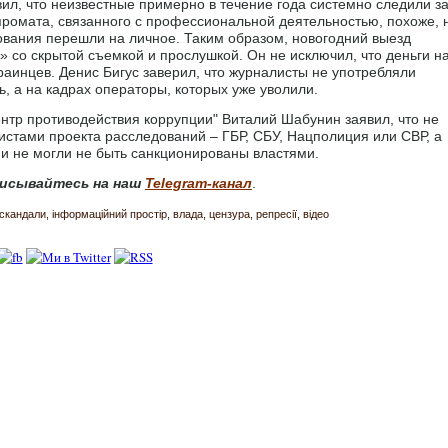
вил, что неизвестные примерно в течение года системно следили з
промата, связанного с профессиональной деятельностью, похоже, 
ования перешли на личное. Таким образом, новогодний выезд
 со скрытой съемкой и прослушкой. Он не исключил, что деньги н
краинцев. Денис Бигус заверил, что журналисты не употребляли
, а на кадрах операторы, которых уже уволили.
нтр противодействия коррупции" Виталий Шабунин заявил, что не
истами проекта расследований – ГБР, СБУ, Нацполиция или СВР, а
 и не могли не быть санкционированы властями.
исывайтесь на наш
Telegram-канал
.
скандали
інформаційний простір
влада
цензура
репресії
відео