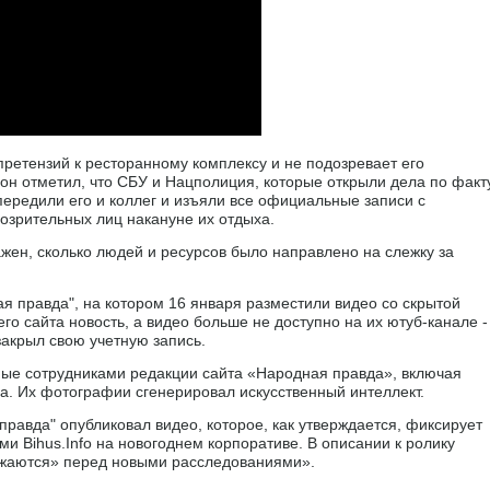
 претензий к ресторанному комплексу и не подозревает его
 он отметил, что СБУ и Нацполиция, которые открыли дела по факт
передили его и коллег и изъяли все официальные записи с
дозрительных лиц накануне их отдыха.
жен, сколько людей и ресурсов было направлено на слежку за
ая правда", на котором 16 января разместили видео со скрытой
го сайта новость, а видео больше не доступно на их ютуб-канале -
закрыл свою учетную запись.
ные сотрудниками редакции сайта «Народная правда», включая
. Их фотографии сгенерировал искусственный интеллект.
равда" опубликовал видео, которое, как утверждается, фиксирует
и Bihus.Info на новогоднем корпоративе. В описании к ролику
ряжаются» перед новыми расследованиями».