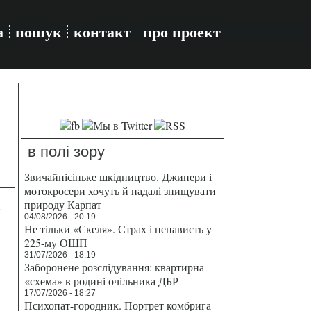
а
пошук
контакт
про проект
в полі зору
Звичайнісіньке шкідництво. Джипери і
мотокросери хочуть й надалі знищувати
а
природу Карпат
04/08/2026 - 20:19
Не тільки «Скеля». Страх і ненависть у
225-му ОШП
31/07/2026 - 18:19
Заборонене розслідування: квартирна
«схема» в родині очільника ДБР
17/07/2026 - 18:27
Психопат-городник. Портрет комбрига