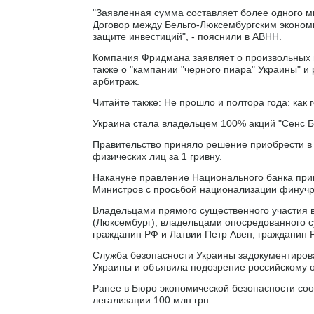
"Заявленная сумма составляет более одного 
Договор между Бельго-Люксембургским эконом
защите инвестиций", - пояснили в ABHH.
Компания Фридмана заявляет о произвольных 
также о "кампании "черного пиара" Украины" 
арбитраж.
Читайте также: Не прошло и полтора года: как
Украина стала владельцем 100% акций "Сенс Б
Правительство приняло решение приобрести в 
физических лиц за 1 гривну.
Накануне правление Национального банка прин
Министров с просьбой национализации финуч
Владельцами прямого существенного участия в 
(Люксембург), владельцами опосредованного 
гражданин РФ и Латвии Петр Авен, гражданин 
Служба безопасности Украины задокументиров
Украины и объявила подозрение российскому 
Ранее в Бюро экономической безопасности соо
легализации 100 млн грн.