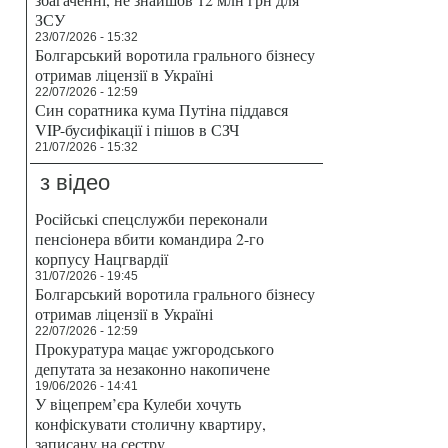
ЗСУ
23/07/2026 - 15:32
Болгарський воротила грального бізнесу
отримав ліцензії в Україні
22/07/2026 - 12:59
Син соратника кума Путіна піддався
VIP-бусифікації і пішов в СЗЧ
21/07/2026 - 15:32
з відео
Російські спецслужби переконали
пенсіонера вбити командира 2-го
корпусу Нацгвардії
31/07/2026 - 19:45
Болгарський воротила грального бізнесу
отримав ліцензії в Україні
22/07/2026 - 12:59
Прокуратура мацає ужгородського
депутата за незаконно накопичене
19/06/2026 - 14:41
У віцепрем’єра Кулеби хочуть
конфіскувати столичну квартиру,
записану на сестру