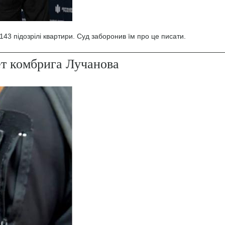
43 підозрілі квартири. Суд заборонив їм про це писати.
ет комбрига Лучанова