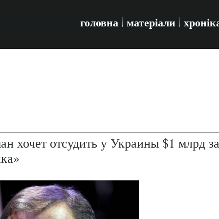
головна
матеріали
хронік
н хочет отсудить у Украины $1 млрд з
нка»