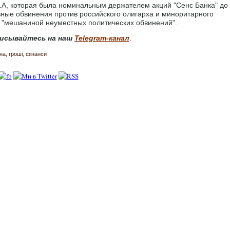
S.A, которая была номинальным держателем акций "Сенс Банка" до
вные обвинения против российского олигарха и миноритарного
"мешаниной неуместных политических обвинений".
исывайтесь на наш
Telegram-канал
.
йна
гроші
фінанси