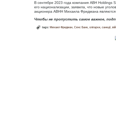
В сентябре 2023 года компания ABH Holdings 
его национализации, заявила, что новые уголо
акционера ABHH Михаила Фридмана являются 
Чтобы не пропустить самое важное, подп
tags:
Михаил Фридман
Сенс Банк
олігархи
санкції
ві