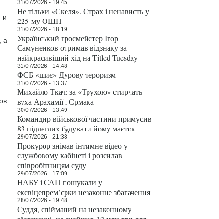
31/07/2026 - 19:45
Не тільки «Скеля». Страх і ненависть у
 и
225-му ОШП
31/07/2026 - 18:19
Український гросмейстер Ігор
, а
Самуненков отримав відзнаку за
найкрасивіший хід на Titled Tuesday
31/07/2026 - 14:48
ФСБ «шиє» Дурову тероризм
31/07/2026 - 13:37
Михайло Ткач: за «Трухою» стирчать
вуха Арахамії і Єрмака
ов
30/07/2026 - 13:49
Командир військової частини примусив
83 підлеглих будувати йому маєток
29/07/2026 - 21:38
Прокурор знімав інтимне відео у
службовому кабінеті і розсилав
,
співробітницям суду
29/07/2026 - 17:09
НАБУ і САП пошукали у
ексвіцепрем’єрки незаконне збагачення
28/07/2026 - 19:48
Суддя, спійманий на незаконному
збагаченні, не знайшов 12 млн грн для