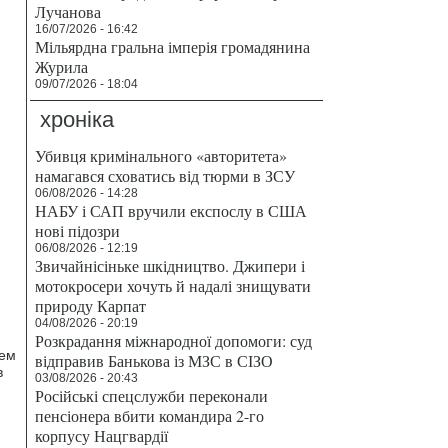
Лучанова
16/07/2026 - 16:42
Мільярдна гральна імперія громадянина
Журила
09/07/2026 - 18:04
хроніка
Убивця кримінального «авторитета»
намагався сховатись від тюрми в ЗСУ
06/08/2026 - 14:28
НАБУ і САП вручили експослу в США
нові підозри
06/08/2026 - 12:19
Звичайнісіньке шкідництво. Джипери і
мотокросери хочуть й надалі знищувати
природу Карпат
04/08/2026 - 20:19
Розкрадання міжнародної допомоги: суд
цем
відправив Банькова із МЗС в СІЗО
в
03/08/2026 - 20:43
Російські спецслужби переконали
пенсіонера вбити командира 2-го
корпусу Нацгвардії