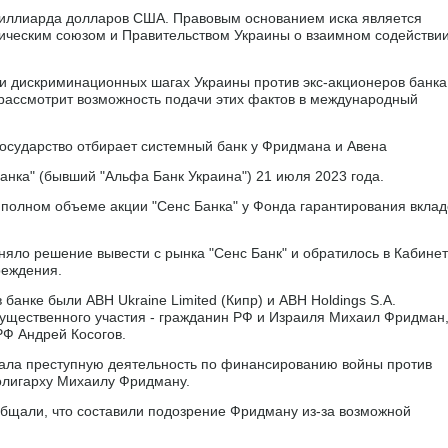
миллиарда долларов США. Правовым основанием иска является
ическим союзом и Правительством Украины о взаимном содействии
и дискриминационных шагах Украины против экс-акционеров банка
и рассмотрит возможность подачи этих фактов в международный
 государство отбирает системный банк у Фридмана и Авена
анка" (бывший "Альфа Банк Украина") 21 июля 2023 года.
полном объеме акции "Сенс Банка" у Фонда гарантирования вклад
яло решение вывести с рынка "Сенс Банк" и обратилось в Кабинет
реждения.
банке были ABH Ukraine Limited (Кипр) и ABH Holdings S.A.
существенного участия - гражданин РФ и Израиля Михаил Фридман
РФ Андрей Косогов.
ала преступную деятельность по финансированию войны против
олигарху Михаилу Фридману.
бщали, что составили подозрение Фридману из-за возможной