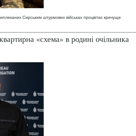
 виплеканих Сирським штурмових військах процвітає кричуще
квартирна «схема» в родині очільника