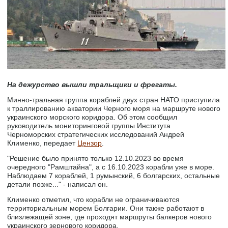
На дежурство вышли тральщики и фрегаты.
Минно-тральная группа кораблей двух стран НАТО приступила
к траллированию акватории Черного моря на маршруте нового
украинского морского коридора. Об этом сообщил
руководитель мониторинговой группы Института
Черноморских стратегических исследований Андрей
Клименко, передает
Цензор
.
"Решение было принято только 12.10.2023 во время
очередного "Рамштайна", а с 16.10.2023 корабли уже в море.
Наблюдаем 7 кораблей, 1 румынский, 6 болгарских, остальные
детали позже..." - написал он.
Клименко отметил, что корабли не ограничиваются
территориальным морем Болгарии. Они также работают в
близлежащей зоне, где проходят маршруты балкеров нового
украинского зернового коридора.