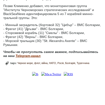
Позже Клименко добавил, что мониторинговая группа
"Института Черноморских стратегических исследований" и
BlackSeaNews идентифицировала 5 из 7 кораблей минно-
тральной группы. Это:
- Минный заградитель (бортовой 32) "Цибър" – ВМС Болгарии,
- Фрегат (41) "Дръзки" - ВМС Болгарии,
- Сторожевой корабль (11) "Смелы" - ВМС Болгарии,
- Фрегат (42) "Верны" - ВМС Болгарии,
- Морской тральщик (30) "Slt. Alexandru Axente" – ВМС
Румынии.
Чтобы не пропустить самое важное, подписывайтесь
на наш
Telegram-канал
.
tags:
Черное море
флот
війна
НАТО
Росія
Болгарія
Туреччина