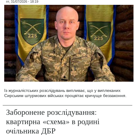
пт, 31/07/2026 - 18:19
Із журналістських розслідувань випливає, що у виплеканих
Сирським штурмових військах процвітає кричуще беззаконня.
Заборонене розслідування:
квартирна «схема» в родині
очільника ДБР