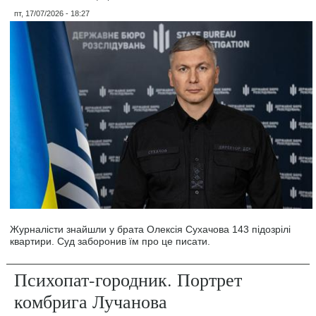
пт, 17/07/2026 - 18:27
Журналісти знайшли у брата Олексія Сухачова 143 підозрілі
квартири. Суд заборонив їм про це писати.
Психопат-городник. Портрет
комбрига Лучанова