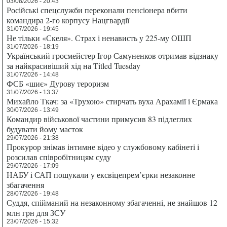
03/08/2026 - 20:43
Російські спецслужби переконали пенсіонера вбити
командира 2-го корпусу Нацгвардії
31/07/2026 - 19:45
Не тільки «Скеля». Страх і ненависть у 225-му ОШП
31/07/2026 - 18:19
Український гросмейстер Ігор Самуненков отримав відзнаку
за найкрасивіший хід на Titled Tuesday
31/07/2026 - 14:48
ФСБ «шиє» Дурову тероризм
31/07/2026 - 13:37
Михайло Ткач: за «Трухою» стирчать вуха Арахамії і Єрмака
30/07/2026 - 13:49
Командир військової частини примусив 83 підлеглих
будувати йому маєток
29/07/2026 - 21:38
Прокурор знімав інтимне відео у службовому кабінеті і
розсилав співробітницям суду
29/07/2026 - 17:09
НАБУ і САП пошукали у ексвіцепрем’єрки незаконне
збагачення
28/07/2026 - 19:48
Суддя, спійманий на незаконному збагаченні, не знайшов 12
млн грн для ЗСУ
23/07/2026 - 15:32