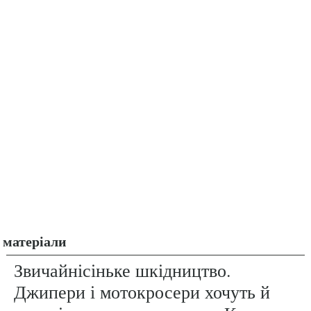
матеріали
Звичайнісіньке шкідництво.
Джипери і мотокросери хочуть й