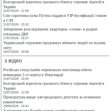
Болгарський воротила грального бізнесу отримав ліцензії в
Україні
22/07/2026 - 12:59
Син соратника кума Путіна піддався VIP-бусифікації і пішов
в СЗЧ
21/07/2026 - 15:32
Заборонене розслідування: квартирна «схема» в родині
очільника ДБР
17/07/2026 - 18:27
Український отруювач продовжує вбивати людей по всьому
світу
16/07/2026 - 19:08
з відео
Російські спецслужби переконали пенсіонера вбити
командира 2-го корпусу Нацгвардії
31/07/2026 - 19:45
Болгарський воротила грального бізнесу отримав ліцензії в
Україні
22/07/2026 - 12:59
Прокуратура мацає ужгородського депутата за незаконно
накопичене
19/06/2026 - 14:41
У віцепрем’єра Кулеби хочуть конфіскувати столичну