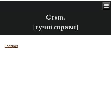
Grom.
[гучні справи]
Главная
Вы здесь