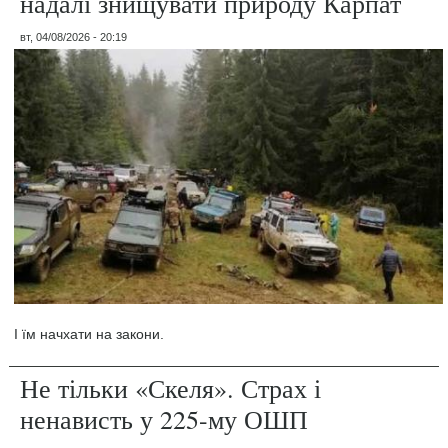
надалі знищувати природу Карпат
вт, 04/08/2026 - 20:19
І їм начхати на закони.
Не тільки «Скеля». Страх і
ненависть у 225-му ОШП