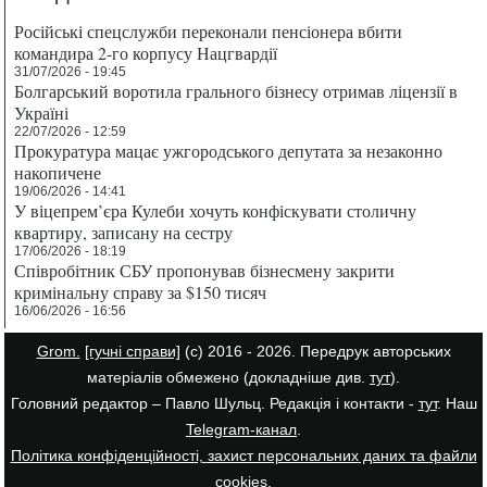
Російські спецслужби переконали пенсіонера вбити
командира 2-го корпусу Нацгвардії
31/07/2026 - 19:45
Болгарський воротила грального бізнесу отримав ліцензії в
Україні
22/07/2026 - 12:59
Прокуратура мацає ужгородського депутата за незаконно
накопичене
19/06/2026 - 14:41
У віцепрем’єра Кулеби хочуть конфіскувати столичну
квартиру, записану на сестру
17/06/2026 - 18:19
Співробітник СБУ пропонував бізнесмену закрити
кримінальну справу за $150 тисяч
16/06/2026 - 16:56
Grom.
[гучні справи]
(с) 2016 - 2026. Передрук авторських
матеріалів обмежено (докладніше див.
тут
).
Головний редактор – Павло Шульц. Редакція і контакти -
тут
. Наш
Telegram-канал
.
Політика конфіденційності, захист персональних даних та файли
cookies
.