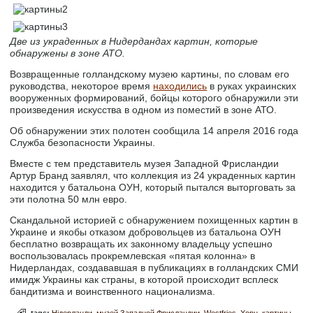
Две из украденных в Нидердандах картин, которые
обнаружены в зоне АТО.
Возвращенные голландскому музею картины, по словам его
руководства, некоторое время
находились
в руках украинских
вооруженных формирований, бойцы которого обнаружили эти
произведения искусства в одном из поместий в зоне АТО.
Об обнаружении этих полотен сообщила 14 апреля 2016 года
Служба безопасности Украины.
Вместе с тем представитель музея Западной Фрисландии
Артур Бранд заявлял, что коллекция из 24 украденных картин
находится у батальона ОУН, который пытался выторговать за
эти полотна 50 млн евро.
Скандальной историей с обнаружением похищенных картин в
Украине и якобы отказом добровольцев из батальона ОУН
бесплатно возвращать их законному владельцу успешно
воспользовалась прокремлевская «пятая колонна» в
Нидерландах, создававшая в публикациях в голландских СМИ
имидж Украины как страны, в которой происходит всплеск
бандитизма и воинственного национализма.