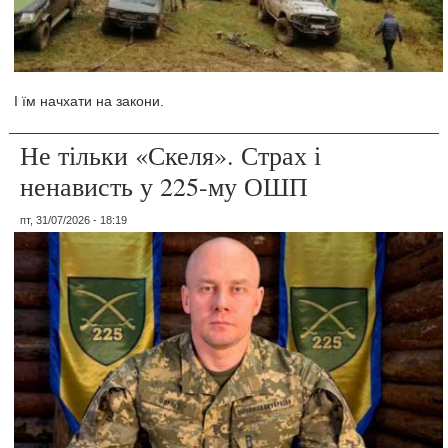
І їм начхати на закони.
Не тільки «Скеля». Страх і
ненависть у 225-му ОШП
пт, 31/07/2026 - 18:19