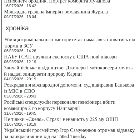
Психопат-городник. Портрет комбрига Лучанова
16/07/2026 - 16:42
Мільярдна гральна імперія громадянина Журила
09/07/2026 - 18:04
хроніка
Убивця кримінального «авторитета» намагався сховатись від
тюрми в ЗСУ
06/08/2026 - 14:28
НАБУ і САП вручили експослу в США нові підозри
06/08/2026 - 12:19
Звичайнісіньке шкідництво. Джипери і мотокросери хочуть
й надалі знищувати природу Карпат
04/08/2026 - 20:19
Розкрадання міжнародної допомоги: суд відправив Банькова
із МЗС в СІЗО
03/08/2026 - 20:43
Російські спецслужби переконали пенсіонера вбити
командира 2-го корпусу Нацгвардії
31/07/2026 - 19:45
Не тільки «Скеля». Страх і ненависть у 225-му ОШП
31/07/2026 - 18:19
Український гросмейстер Ігор Самуненков отримав відзнаку
за найкрасивіший хід на Titled Tuesday