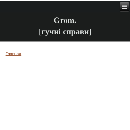
Grom.
[гучні справи]
Главная
Вы здесь