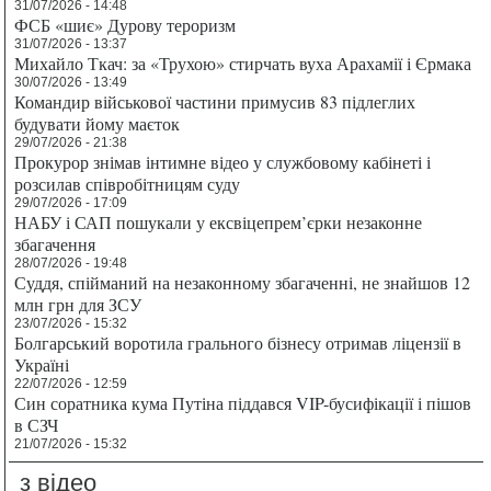
31/07/2026 - 14:48
ФСБ «шиє» Дурову тероризм
31/07/2026 - 13:37
Михайло Ткач: за «Трухою» стирчать вуха Арахамії і Єрмака
30/07/2026 - 13:49
Командир військової частини примусив 83 підлеглих
будувати йому маєток
29/07/2026 - 21:38
Прокурор знімав інтимне відео у службовому кабінеті і
розсилав співробітницям суду
29/07/2026 - 17:09
НАБУ і САП пошукали у ексвіцепрем’єрки незаконне
збагачення
28/07/2026 - 19:48
Суддя, спійманий на незаконному збагаченні, не знайшов 12
млн грн для ЗСУ
23/07/2026 - 15:32
Болгарський воротила грального бізнесу отримав ліцензії в
Україні
22/07/2026 - 12:59
Син соратника кума Путіна піддався VIP-бусифікації і пішов
в СЗЧ
21/07/2026 - 15:32
з відео