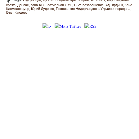
tags:
Нідерланди
музей Западной Фрисландии
Westfries
Хорн
картины
кража
Донбас
зона АТО
батиальон ОУН
СБУ
возвращение
Ад Гирдинк
Кейс
Кломпенхауер
Юрий Луценко
Посольство Нидерландов в Украине
передача
Берт Кундерс