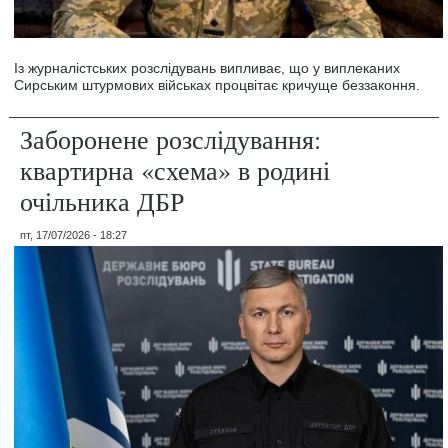
Із журналістських розслідувань випливає, що у виплеканих
Сирським штурмових військах процвітає кричуще беззаконня.
Заборонене розслідування:
квартирна «схема» в родині
очільника ДБР
пт, 17/07/2026 - 18:27