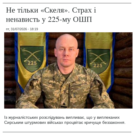
Не тільки «Скеля». Страх і
ненависть у 225-му ОШП
пт, 31/07/2026 - 18:19
Із журналістських розслідувань випливає, що у виплеканих
Сирським штурмових військах процвітає кричуще беззаконня.