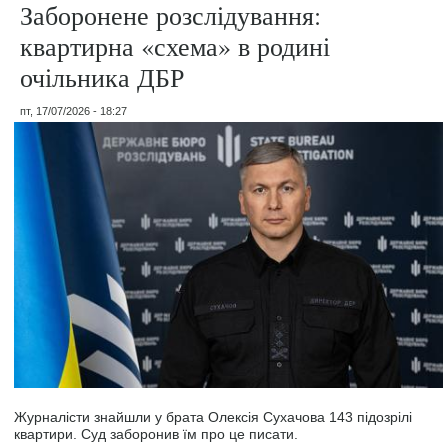
Заборонене розслідування:
квартирна «схема» в родині
очільника ДБР
пт, 17/07/2026 - 18:27
Журналісти знайшли у брата Олексія Сухачова 143 підозрілі
квартири. Суд заборонив їм про це писати.