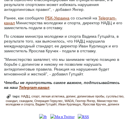
результате спортсмен может избежать нарушения
антидопинговых правил", - добавил Янгер.
Ранее, как сообщило
РБК-Украина
со ссылкой на
Telegram-
канал
Министерства молодежи и спорта, директор НАДЦ и его
заместитель подали в отставку.
По словам министра молодежи и спорта Вадима Гутцайта, в
результате того, как выяснилось, что НАДЦ нарушила
международный стандарт, ее директор Иван Курлищук и его
заместитель Ярослав Кручек - подали в отставку.
"Министерство заявляет, что мы занимаем четкую позицию в
борьбе с допингом и никому не позволим нарушать
антидопинговые правила. Реакция на нарушения будет
мгновенной и жесткой", - добавил Гутцайт.
Чтобы не пропустить самое важное, подписывайтесь
на наш
Telegram-канал
.
tags:
НАДЦ
спорт
легкая атлетика
допинг
допинговые пробы
суспільство
скандал
скандали
Операция Геркулес
WADA
Гюнтер Янгер
Министерство
молодежи и спорта
Вадим Гутцайт
Иван Курлищук
Ярослав Кручек
допинги