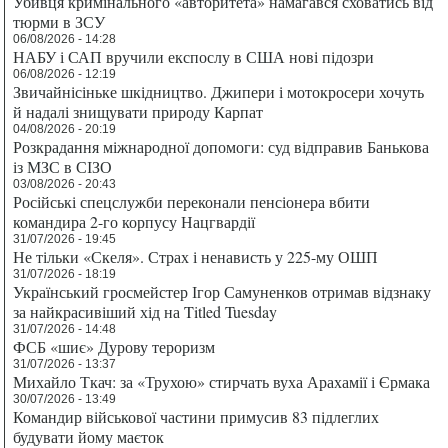
Убивця кримінального «авторитета» намагався сховатись від
тюрми в ЗСУ
06/08/2026 - 14:28
НАБУ і САП вручили експослу в США нові підозри
06/08/2026 - 12:19
Звичайнісіньке шкідництво. Джипери і мотокросери хочуть
й надалі знищувати природу Карпат
04/08/2026 - 20:19
Розкрадання міжнародної допомоги: суд відправив Банькова
із МЗС в СІЗО
03/08/2026 - 20:43
Російські спецслужби переконали пенсіонера вбити
командира 2-го корпусу Нацгвардії
31/07/2026 - 19:45
Не тільки «Скеля». Страх і ненависть у 225-му ОШП
31/07/2026 - 18:19
Український гросмейстер Ігор Самуненков отримав відзнаку
за найкрасивіший хід на Titled Tuesday
31/07/2026 - 14:48
ФСБ «шиє» Дурову тероризм
31/07/2026 - 13:37
Михайло Ткач: за «Трухою» стирчать вуха Арахамії і Єрмака
30/07/2026 - 13:49
Командир військової частини примусив 83 підлеглих
будувати йому маєток