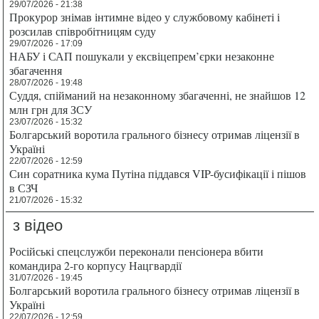
29/07/2026 - 21:38
Прокурор знімав інтимне відео у службовому кабінеті і
розсилав співробітницям суду
29/07/2026 - 17:09
НАБУ і САП пошукали у ексвіцепрем’єрки незаконне
збагачення
28/07/2026 - 19:48
Суддя, спійманий на незаконному збагаченні, не знайшов 12
млн грн для ЗСУ
23/07/2026 - 15:32
Болгарський воротила грального бізнесу отримав ліцензії в
Україні
22/07/2026 - 12:59
Син соратника кума Путіна піддався VIP-бусифікації і пішов
в СЗЧ
21/07/2026 - 15:32
з відео
Російські спецслужби переконали пенсіонера вбити
командира 2-го корпусу Нацгвардії
31/07/2026 - 19:45
Болгарський воротила грального бізнесу отримав ліцензії в
Україні
22/07/2026 - 12:59