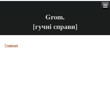
Grom.
[гучні справи]
Главная
Вы здесь