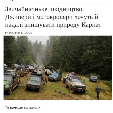
Звичайнісіньке шкідництво.
Джипери і мотокросери хочуть й
надалі знищувати природу Карпат
вт, 04/08/2026 - 20:19
І їм начхати на закони.