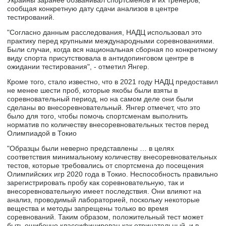
Украины заранее обзванивал спортсменов и их тренеров,
сообщая конкретную дату сдачи анализов в центре
тестирований.
"Согласно данным расследования, НАДЦ использовал это
практику перед крупными международными соревнованиями.
Были случаи, когда вся национальная сборная по конкретному
виду спорта присутствовала в антидопинговом центре в
ожидании тестирования", - отметил Янгер.
Кроме того, стало известно, что в 2021 году НАДЦ предоставил
не менее шести проб, которые якобы были взяты в
соревновательный период, но на самом деле они были
сделаны во внесоревновательный. Янгер отмечет, что это
было для того, чтобы помочь спортсменам выполнить
норматив по количеству внесоревновательных тестов перед
Олимпиадой в Токио
"Образцы были неверно представлены … в целях
соответствия минимальному количеству внесоревновательных
тестов, которые требовались от спортсмена до посещения
Олимпийских игр 2020 года в Токио. Неспособность правильно
зарегистрировать пробу как соревновательную, так и
внесоревновательную имеет последствия. Они влияют на
анализ, проводимый лабораторией, поскольку некоторые
вещества и методы запрещены только во время
соревнований. Таким образом, положительный тест может
быть ошибочно классифицирован как отрицательный, и в