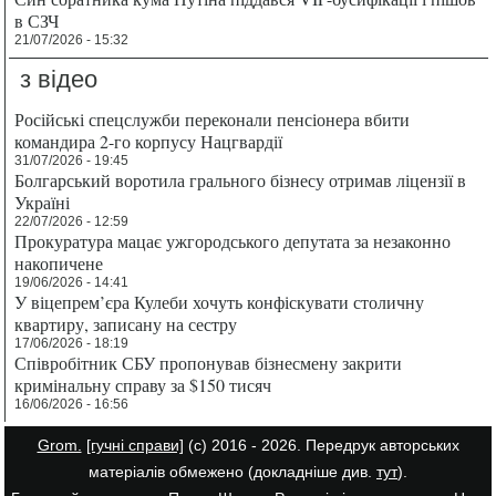
в СЗЧ
21/07/2026 - 15:32
з відео
Російські спецслужби переконали пенсіонера вбити
командира 2-го корпусу Нацгвардії
31/07/2026 - 19:45
Болгарський воротила грального бізнесу отримав ліцензії в
Україні
22/07/2026 - 12:59
Прокуратура мацає ужгородського депутата за незаконно
накопичене
19/06/2026 - 14:41
У віцепрем’єра Кулеби хочуть конфіскувати столичну
квартиру, записану на сестру
17/06/2026 - 18:19
Співробітник СБУ пропонував бізнесмену закрити
кримінальну справу за $150 тисяч
16/06/2026 - 16:56
Grom.
[гучні справи]
(с) 2016 - 2026. Передрук авторських
матеріалів обмежено (докладніше див.
тут
).