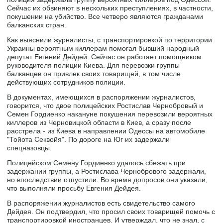
Сейчас их обвиняют в нескольких преступлениях, в частности,
покушении на убийство. Все четверо являются гражданами
балканских стран.
Как выяснили журналисты, с транспортировкой по территории
Украины вероятным киллерам помогал бывший народный
депутат Евгений Дейдей. Сейчас он работает помощником
руководителя полиции Киева. Для перевозки группы
балканцев он привлек своих товарищей, в том числе
действующих сотрудников полиции.
В документах, имеющихся в распоряжении журналистов,
говорится, что двое полицейских Ростислав Чернобровый и
Семен Гордиенко накануне покушения перевозили вероятных
киллеров из Черновицкой области в Киев, а сразу после
расстрела - из Киева в направлении Одессы на автомобиле
"Тойота Секвойя". По дороге на Юг их задержали
спецназовцы.
Полицейском Семену Гордиенко удалось сбежать при
задержании группы, а Ростислава Чернобрового задержали,
но впоследствии отпустили. Во время допросов они указали,
что выполняли просьбу Евгения Дейдея.
В распоряжении журналистов есть свидетельство самого
Дейдея. Он подтвердил, что просил своих товарищей помочь с
транспортировкой иностранцев. И утверждал, что не знал, с