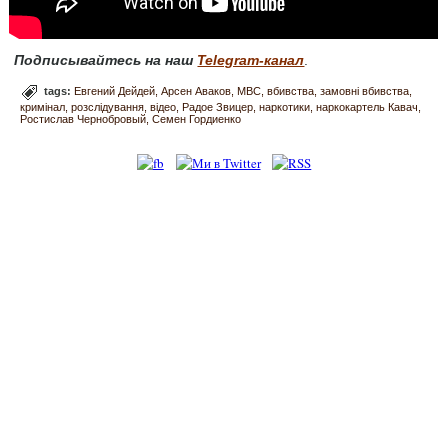
Подписывайтесь на наш
Telegram-канал
.
tags:
Евгений Дейдей
Арсен Аваков
МВС
вбивства
замовні вбивства
кримінал
розслідування
відео
Радое Звицер
наркотики
наркокартель Кавач
Ростислав Чернобровый
Семен Гордиенко