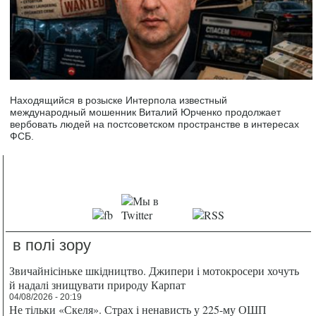
Находящийся в розыске Интерпола известный
международный мошенник Виталий Юрченко продолжает
вербовать людей на постсоветском пространстве в интересах
ФСБ.
в полі зору
Звичайнісіньке шкідництво. Джипери і мотокросери хочуть
й надалі знищувати природу Карпат
04/08/2026 - 20:19
Не тільки «Скеля». Страх і ненависть у 225-му ОШП