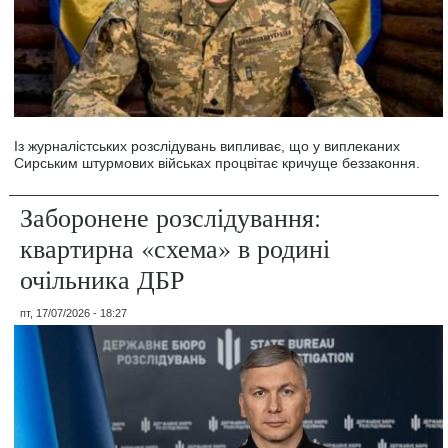
Із журналістських розслідувань випливає, що у виплеканих
Сирським штурмових військах процвітає кричуще беззаконня.
Заборонене розслідування:
квартирна «схема» в родині
очільника ДБР
пт, 17/07/2026 - 18:27