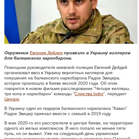
Окружение
Евгения Дейдея
привезло в Украину киллеров
для балканского наркобарона.
Помощник руководителя киевской полиции Евгений Дейдей
организовал ввоз в Украину вероятных киллеров для
покушения на балканского наркобарона Радое Звицера,
которое произошло в Киеве весной 2020 года. Об этом
говорится в новом фильме-расследовании "Четыре киллеры,
три копа и наркобарон" команды "
Слідства.Інфо
", передает
Цензор
.
В Украину один из лидеров балканского наркоклана "Кавач"
Радое Звицер приехал вместе с семьей в 2019 году.
В мае 2020-го его расстреляли в центре Киева, на территории
одного из жилых комплексов. В него попало не менее пяти
пуль, но он выжил. Уже на следующий день украинская
полиция задержала группу вероятных киллеров под Одессой.