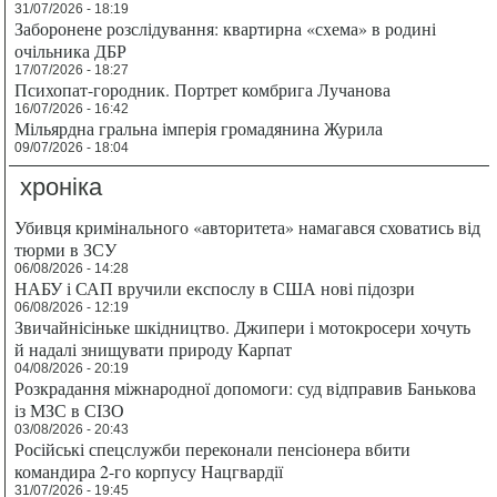
31/07/2026 - 18:19
Заборонене розслідування: квартирна «схема» в родині
очільника ДБР
17/07/2026 - 18:27
Психопат-городник. Портрет комбрига Лучанова
16/07/2026 - 16:42
Мільярдна гральна імперія громадянина Журила
09/07/2026 - 18:04
хроніка
Убивця кримінального «авторитета» намагався сховатись від
тюрми в ЗСУ
06/08/2026 - 14:28
НАБУ і САП вручили експослу в США нові підозри
06/08/2026 - 12:19
Звичайнісіньке шкідництво. Джипери і мотокросери хочуть
й надалі знищувати природу Карпат
04/08/2026 - 20:19
Розкрадання міжнародної допомоги: суд відправив Банькова
із МЗС в СІЗО
03/08/2026 - 20:43
Російські спецслужби переконали пенсіонера вбити
командира 2-го корпусу Нацгвардії
31/07/2026 - 19:45