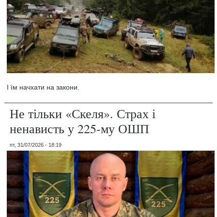
І їм начхати на закони.
Не тільки «Скеля». Страх і
ненависть у 225-му ОШП
пт, 31/07/2026 - 18:19