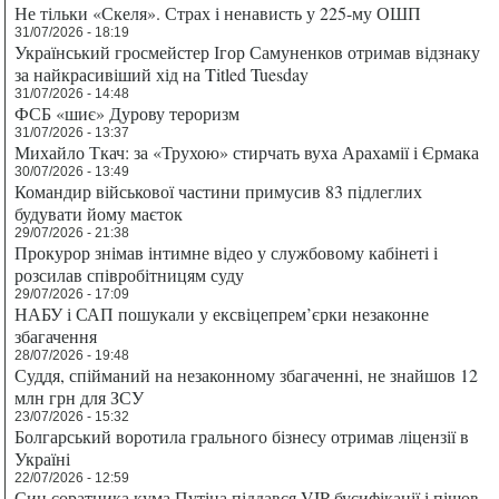
Не тільки «Скеля». Страх і ненависть у 225-му ОШП
31/07/2026 - 18:19
Український гросмейстер Ігор Самуненков отримав відзнаку
за найкрасивіший хід на Titled Tuesday
31/07/2026 - 14:48
ФСБ «шиє» Дурову тероризм
31/07/2026 - 13:37
Михайло Ткач: за «Трухою» стирчать вуха Арахамії і Єрмака
30/07/2026 - 13:49
Командир військової частини примусив 83 підлеглих
будувати йому маєток
29/07/2026 - 21:38
Прокурор знімав інтимне відео у службовому кабінеті і
розсилав співробітницям суду
29/07/2026 - 17:09
НАБУ і САП пошукали у ексвіцепрем’єрки незаконне
збагачення
28/07/2026 - 19:48
Суддя, спійманий на незаконному збагаченні, не знайшов 12
млн грн для ЗСУ
23/07/2026 - 15:32
Болгарський воротила грального бізнесу отримав ліцензії в
Україні
22/07/2026 - 12:59
Син соратника кума Путіна піддався VIP-бусифікації і пішов