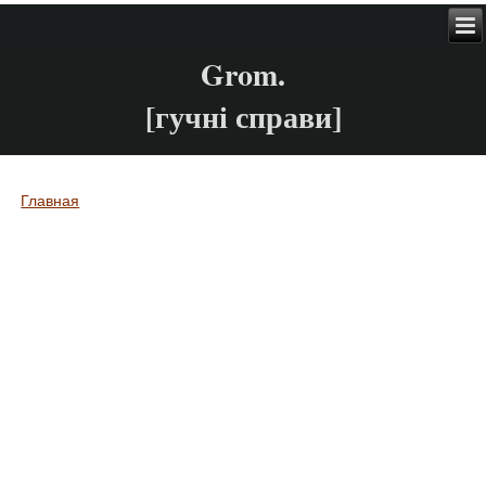
Grom.
[гучні справи]
Главная
Вы здесь